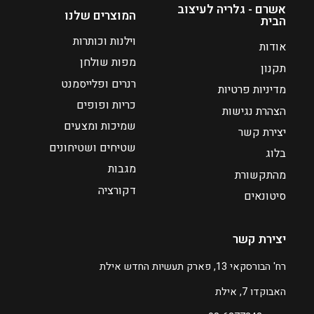
ח
ה
אשרם - גלריה לעיצוב
המוצרים שלנו
הבית
י
ו
ר
א
וילנות וכותרות
אודות
י
₪
מפות שולחן
תקנון
ם
1
רנרים ופלייסמנט
מדיניות פרטיות
7
:
כריות ופופים
3
הצהרת נגישות
₪
שמיכות ומצעים
יצירת קשר
2
שטיחים ושטיחונים
בלוג
5
מגבות
מהתקשורת
9
דקורציה
סיטונאים
ע
ד
יצירת קשר
₪
רח' הבורסקאי 13, פארק תעשיות החדש אילת
6
האבוקדו 7, אילת
6
9