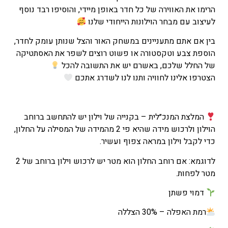
הנוכחי
הרימו את האווירה של כל חדר באופן מיידי, והוסיפו רבד נוסף
הוא
לעיצוב עם מבחר הוילונות הייחודי שלנו
₪123
בין אם אתם מתעניינים במשחק האור והצל שנותן עומק לחדר,
–
הוספת צבע וטקסטורה או פשוט רוצים לשפר את האסתטיקה
₪155
של החלל שלכם, באשרם יש את התשובה להכל
טווח
הצטרפו אלינו לחוויה ותנו לנו לשדרג אתכם
מחירים:
עד
המלצת המנכ״לית – בקנייה של וילון יש להתחשב ברוחב
הוילון ולרכוש מידה שהיא פי 2 מהמידה של המסילה על החלון,
כדי לקבל וילון במראה צפוף ועשיר.
לדוגמא: אם רוחב החלון הוא מטר יש לרכוש וילון ברוחב של 2
מטר לפחות.
דמוי פשתן
רמת האפלה – 30% הצללה