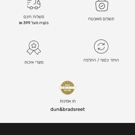
ד
ם
ם
ה
ה
ו
משלוח חינם
תשלום מאובטח
ו
א
בקניה מעל 399 ₪
א
₪
2
₪
8
2
8
5
9
ה
החזר כספי / החלפה
מוצרי איכות
–
מ
₪
ח
6
י
6
ר
9
ה
ט
נ
תו אמינות
ו
ו
dun&bradsreet
ו
כ
ח
ח
מ
י