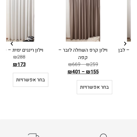
וילון קרפ השחלה לובר –
וילון רינגים ימית – שמנת
₪
288
קפה
₪
173
₪
669
–
₪
259
ה
₪
401
–
₪
155
ה
מ
בחר אפשרויות
מ
ח
בחר אפשרויות
ח
י
י
ר
ר
ה
ה
ק
ק
ו
ו
ד