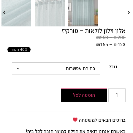
אלון וילון לולאות – טורקיז
₪
258
–
₪
205
₪
155
–
₪
123
40% הנחה
המחיר
הקודם
הוא
גודל
₪205
–
₪258
טווח
הוספה לסל
מחירים:
עד
ברוכים הבאים למשפחה
המחיר
באשרם אנחנו רואים את הוילון כמוצר חובה לכל בית!