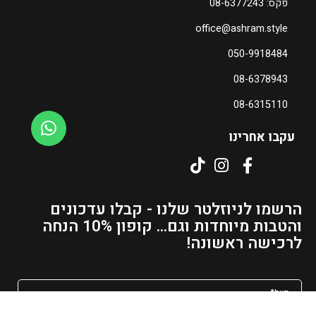
פקס: 08-6377243
office@ashram.style
ה
מ
050-9918484
ח
08-6378943
י
ר
08-6315110
ה
נ
עקבו אחרינו
ו
כ
ח
י
הרשמו לניוזלטר שלנו - קבלו עדכונים
ה
והטבות מיוחדות וגם... קופון 10% הנחה
ו
לרכישה ראשונה!
א
₪
1
5