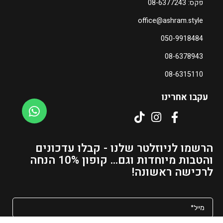
פקס: 08-6377243
office@ashram.style
ה
מ
050-9918484
ח
08-6378943
י
ר
08-6315110
ה
נ
עקבו אחרינו
ו
כ
ח
י
הרשמו לניוזלטר שלנו - קבלו עדכונים
ה
והטבות מיוחדות וגם... קופון 10% הנחה
ו
לרכישה ראשונה!
א
₪
1
5