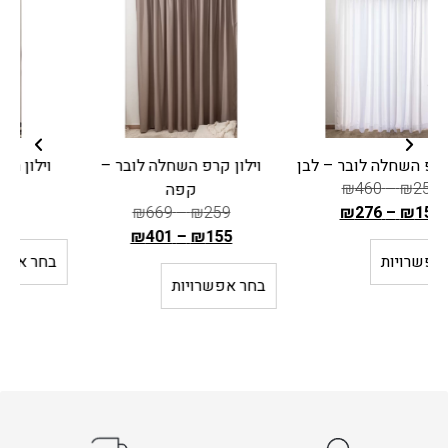
וילון קרפ השחלה לובר –
וילון רינגים ימית – שמנת
₪
288
קפה
₪
173
₪
669
–
₪
259
ה
₪
401
–
₪
155
ה
מ
בחר אפשרויות
מ
ח
בחר אפשרויות
ח
י
י
ר
ר
ה
ה
ק
ק
ו
ו
ד