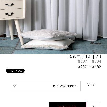
וילון יסמין – אפור
₪
387
–
₪
304
₪
232
–
₪
182
40% הנחה
המחיר
הקודם
הוא
גודל
₪304
–
₪387
טווח