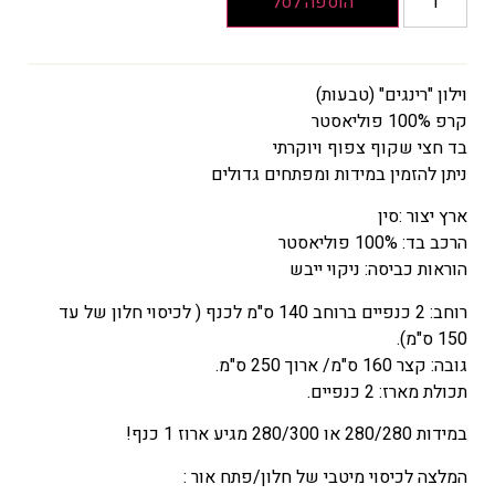
הוספה לסל
מחירים:
עד
וילון "רינגים" (טבעות)
קרפ 100% פוליאסטר
המחיר
בד חצי שקוף צפוף ויוקרתי
הנוכחי
ניתן להזמין במידות ומפתחים גדולים
הוא
₪182
ארץ יצור :סין
–
הרכב בד: 100% פוליאסטר
₪232
הוראות כביסה: ניקוי ייבש
טווח
רוחב: 2 כנפיים ברוחב 140 ס"מ לכנף ( לכיסוי חלון של עד
מחירים:
150 ס"מ).
גובה: קצר 160 ס"מ/ ארוך 250 ס"מ.
עד
תכולת מארז: 2 כנפיים.
במידות 280/280 או 280/300 מגיע ארוז 1 כנף!
המלצה לכיסוי מיטבי של חלון/פתח אור :