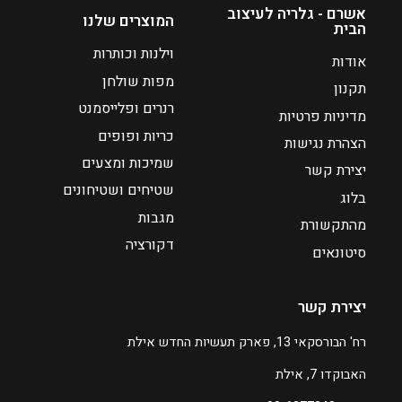
ח
ה
אשרם - גלריה לעיצוב
המוצרים שלנו
הבית
י
ו
ר
א
וילנות וכותרות
אודות
י
₪
מפות שולחן
תקנון
ם
1
רנרים ופלייסמנט
מדיניות פרטיות
7
:
כריות ופופים
3
הצהרת נגישות
₪
שמיכות ומצעים
יצירת קשר
2
שטיחים ושטיחונים
בלוג
5
מגבות
מהתקשורת
9
דקורציה
סיטונאים
ע
ד
יצירת קשר
₪
רח' הבורסקאי 13, פארק תעשיות החדש אילת
6
האבוקדו 7, אילת
6
9