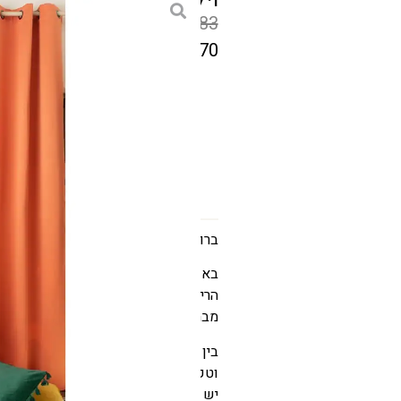
₪
283
₪
170
המחיר
הקודם
גודל
הוא
₪283
המחיר
הנוכחי
הוא
ברוכים הבאים למשפחה
₪170
באשרם אנחנו רואים את הוילון כמוצר ח
הרימו את האווירה של כל חדר באופן מי
מבחר הוילונות הייחודי שלנו
בין אם אתם מתעניינים במשחק האור ו
וטקסטורה או פשוט רוצים לשפר את 
יש את התשובה להכל