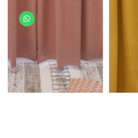
וילון השחלה הצללה מנהטן – פודרה
ו