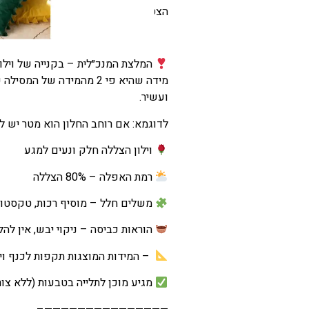
הצטרפו אלינו לחוויה ותנו לנו לשדרג
המלצת המנכ״לית – בקנייה של וילון
מידה שהיא פי 2 מהמידה של 
ועשיר.
לדוגמא: אם רוחב החלון הוא מטר יש לרכוש ויל
וילון הצללה חלק ונעים למגע
רמת האפלה – 80% הצללה
משלים חלל – מוסיף רכות, טקסטורה
הוראות כביסה – ניקוי יבש, אין להל
– המידות המוצגות תקפות לכנף וילון אחת
מגיע מוכן לתלייה בטבעות (ללא צו