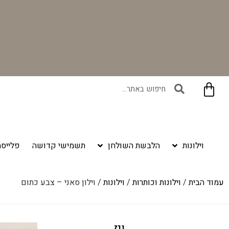
משלוח חינם ברכישה מעל ₪399
וילונות
הלבשת השולחן
תשמישי קדושה
פלייסמ
עמוד הבית
/
וילונות וכותרות
/
וילונות
/ וילון סאני – צבע כתום
וילון סאני – צבע כתום