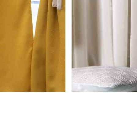
ן
וילון השחלה הצללה מנהטן – זהב