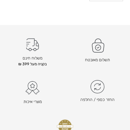
ח
י
ר
ה
ק
ו
ד
ם
ה
משלוח חינם
תשלום מאובטח
ו
בקניה מעל 399 ₪
א
₪
2
1
6
החזר כספי / החלפה
מוצרי איכות
ה
מ
ח
י