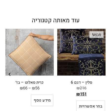
עוד מאותה קטגוריה
מבצע!
סלין – דגם 6
כרית סאלוט – בז׳
₪
66
–
₪
56
₪
216
₪
151
ה
מידע נוסף
מ
בחר אפשרויות