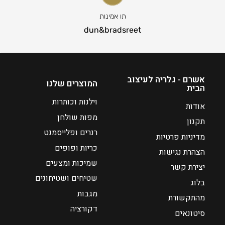
ר
ה
תו אמינות
נ
dun&bradsreet
ו
כ
ח
י
אשרם - גלריה לעיצוב
המוצרים שלנו
הבית
ה
ו
וילנות וכותרות
אודות
א
מפות שולחן
תקנון
₪
רנרים ופלייסמנט
מדיניות פרטיות
1
כריות ופופים
5
הצהרת נגישות
1
שמיכות ומצעים
יצירת קשר
שטיחים ושטיחונים
בלוג
מגבות
מהתקשורת
דקורציה
סיטונאים