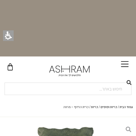
עמוד הבית
/
כריות ופופים
/
כריות
/ כרית הרדוף – מרווה