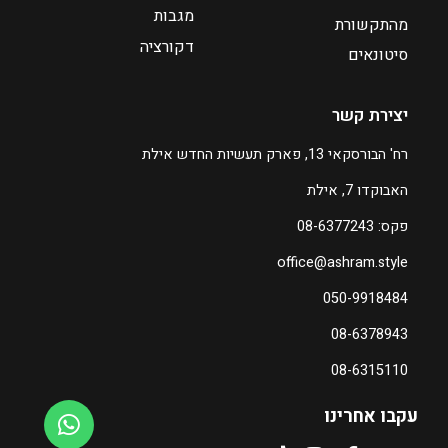
4
מגבות
מהתקשורת
דקורציה
ע
סיטונאים
ד
יצירת קשר
₪
3
רח' הבורסקאי 13, פארק תעשיות החדש אילת
8
האבוקדו 7, אילת
7
פקס: 08-6377243
ה
office@ashram.style
מ
ח
050-9918484
י
08-6378943
ר
ה
08-6315110
נ
ו
עקבו אחרינו
כ