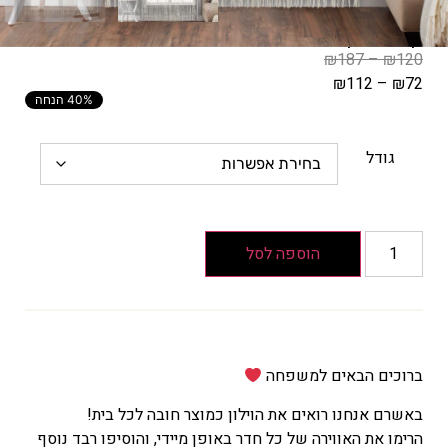
קניה וילון חוטים – צבע בג'
₪
187
–
₪
120
₪
112
–
₪
72
40% הנחה
המחיר
הקודם
הוא
גודל
₪120
–
₪187
טווח
הוספה לסל
מחירים:
עד
המחיר
ברוכים הבאים למשפחה
הנוכחי
באשרם אנחנו רואים את הוילון כמוצר חובה לכל בית!
הוא
הרימו את האווירה של כל חדר באופן מיידי, והוסיפו רבד נוסף
₪72