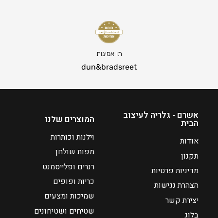
ח
3
י
8
ר
7
ה
ט
נ
ו
תו אמינות
ו
ו
dun&bradsreet
כ
ח
ח
מ
י
ח
ה
י
אשרם - גלריה לעיצוב
המוצרים שלנו
הבית
ו
ר
א
י
וילנות וכותרות
אודות
₪
ם
מפות שולחן
תקנון
:
4
רנרים ופלייסמנט
מדיניות פרטיות
9
כריות ופופים
₪
0
הצהרת נגישות
3
שמיכות ומצעים
יצירת קשר
0
שטיחים ושטיחונים
בלוג