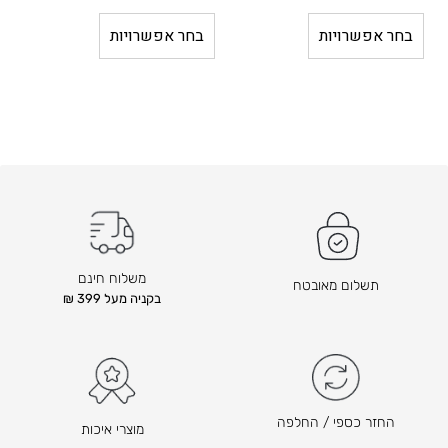
ה
ה
מ
מ
בחר אפשרויות
בחר אפשרויות
ח
ח
י
י
ר
ר
ה
ה
ק
ק
ו
ו
ד
ד
ם
ם
ה
ה
ו
ו
משלוח חינם
תשלום מאובטח
א
א
בקניה מעל 399 ₪
₪
₪
3
8
0
1
4
6
ה
–
החזר כספי / החלפה
מוצרי איכות
מ
₪