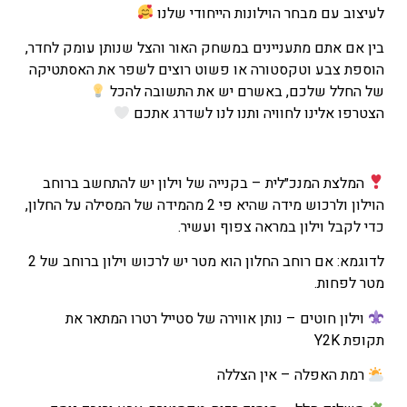
לעיצוב עם מבחר הוילונות הייחודי שלנו
–
₪112
בין אם אתם מתעניינים במשחק האור והצל שנותן עומק לחדר,
טווח
הוספת צבע וטקסטורה או פשוט רוצים לשפר את האסתטיקה
מחירים:
של החלל שלכם, באשרם יש את התשובה להכל
הצטרפו אלינו לחוויה ותנו לנו לשדרג אתכם
עד
המלצת המנכ״לית – בקנייה של וילון יש להתחשב ברוחב
הוילון ולרכוש מידה שהיא פי 2 מהמידה של המסילה על החלון,
כדי לקבל וילון במראה צפוף ועשיר.
לדוגמא: אם רוחב החלון הוא מטר יש לרכוש וילון ברוחב של 2
מטר לפחות.
וילון חוטים – נותן אווירה של סטייל רטרו המתאר את
תקופת Y2K
רמת האפלה – אין הצללה