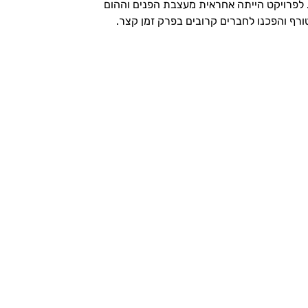
אחרונה שכר ורדי דירת שלושה חדרים ביהוד, סמוך לבית חברתו, והחליט ליצור חדר נעים לשני הילדים, היום בת 3 ובת 6. לפרויקט הייתה אחראית מעצבת הפנים וההום
טורף והפכנו לחברים קרובים בפרק זמן קצר.