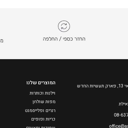
החזר כספי / החלפה
מו
המוצרים שלנו
רח' הבורסקאי 13, פארק תעשיות החדש
וילנות וכותרות
מפות שולחן
רנרים ופלייסמנט
כריות ופופים
office@a
שמיכות ומצעים