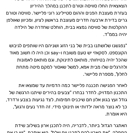
הצאצאית החלו סוויסה וטורם לתכנן במהלך ההיריון
בעזרת
מעצבת הפנים וההום סטיילינג רוני פליישר
. סוויסה וטורם
גרים
בדירת ארבעה חדרים מעוצבת בראשון לציון
, ומכיוון שאולפן
ההקלטות של סוויסה נמצא בבית, הוחלט שחדרה של הילדה
יהיה בממ"ד.
"נפגשנו שלושתנו בבית של בני הזוג ושניהם היו שותפים לגיבוש
הקונספט. לסקאזי יש טעם משובח ו-say וכן היה לו חשוב מאוד
שהכל יהיה בטיחותי, מותאם לתינוקת, וגם מותאם לאמונות
ולהרגלים שלו מבית אמא, למשל שאסור למקם מיטה מתחת
לחלון", מספרת פליישר.
לאחר הפגישה תכננה פליישר כמה הדמיות עד שמצאו את
התכנון המדויק. לחדר נבחרו "צבעים בהירים שיתנו הרגשה של
גודל ועץ בגוון אלון חם שיכניס חמימות, לצד נגיעות בצבע ורדרד,
כך לא נוצר מראה ילדותי או תינוקי מידי. זה חדר נעים ורגוע",
היא אומרת.
האתגר הגדול ביותר, לדבריה, היה לתכנן ארון בשילוב שידת
החתלה. "את הארון לקח לתכנן יום שלם", היא אומרת. "יש בו את