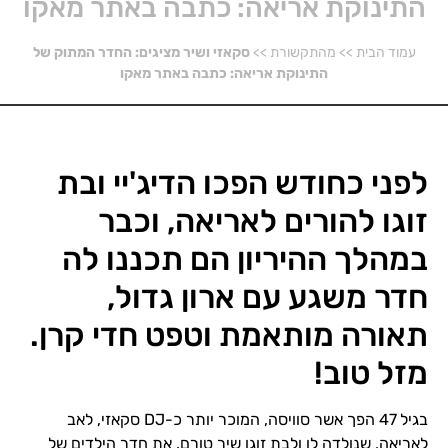
התינוקת אריאה: כתבה באתר מאקו
עמוד הבית
>>
מהתקשורת
>>
סקאזי ושיר מציגים: החדר המתוק של
התינוקת אריאה: כתבה באתר מאקו
לפני כחודש הפכו הדיג'יי ובת
זוגו להורים לאריאה, וכבר
במהלך ההיריון הם תכננו לה
חדר משגע עם ארון גדול,
תאורה מותאמת וטפט חדי קרן.
מזל טוב!
בגיל 47 הפך אשר סוויסה, המוכר יותר כ-DJ סקאזי, לאב
לאריאה, שנולדה לו ולבת זוגו שיר טורם. את חדר הילדים של