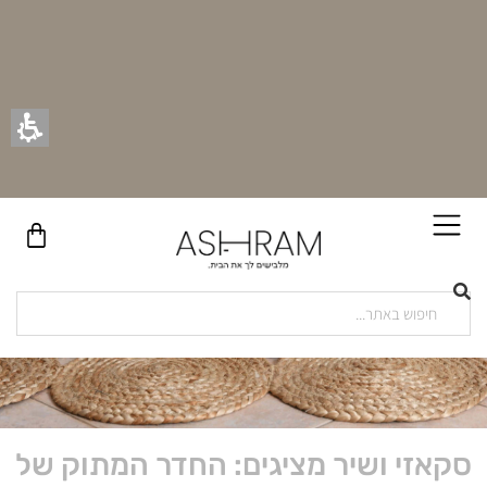
בקניית זוג וילונות באתר תקבלו זוג חבקי וילון יוקרתיים במתנה!
סקאזי ושיר מציגים: החדר המתוק של