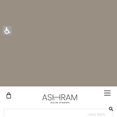
בקניית זוג וילונות באתר תקבלו זוג חבקי וילון יוקרתיים במתנה!