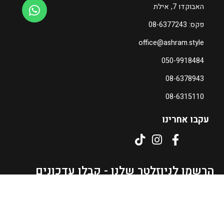
האבוקדו 7, אילת
פקס: 08-6377243
office@ashram.style
050-9918484
08-6378943
08-6315110
עקבו אחרינו
הרשמו לניוזלטר שלנו - קבלו עדכונים
והטבות מיוחדות וגם... קופון 10% הנחה
לרכישה ראשונה!