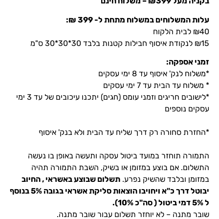
בקניה מעל ₪399 – משלוח חינם
עלות המשלוחים במשלוח מתחת ל- 399
₪
:
₪40 לבית הלקוח
₪15 לנקודת איסוף חבילות קטנות בלבד 30*30*30 ס"מ
זמני אספקה:
*משלוח לנק' איסוף עד 8 ימי עסקים
* משלוח עד הבית עד 7 ימי עסקים
*לישובים חריגים וזמני עומס (חגים) יתכנו עיכובים של עד 3 ימי
עסקים נוספים
*החזרת סחורה רק דרך שליח עד הבית ולא בנק' איסוף
התמורה תוחזר במועד ביטול עסקה ותעשה באופן בו נעשה
התשלום. אם בוצע במזומן או בשיק, השבת התמורה תהיה
במזומן ובלבד שהשיק נפרע.
תשלום שבוצע באשראי , החיוב
יבוטל דרך כ"א ויחויבו הוצאות סליקת אשראי בגובה 5% בנוסף
ל 5% דמי ביטול ( סה"כ 10%).
שובר מתנה – לא יוחזר תשלום עבור שובר מתנה.