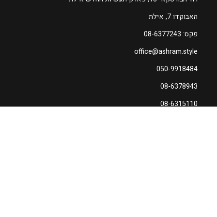
האבוקדו 7, אילת
פקס: 08-6377243
office@ashram.style
050-9918484
08-6378943
08-6315110
עקבו אחרינו
הרשמו לניוזלטר שלנו - קבלו עדכונים
והטבות מיוחדות וגם... קופון 10% הנחה
לרכישה ראשונה!