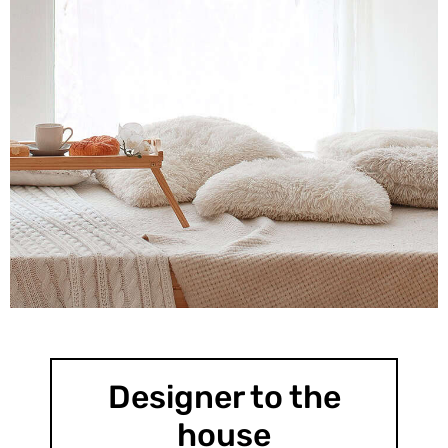
30%
Designer to the
Discount
house