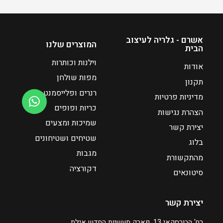
אשרם - גלריה לעיצוב
המוצרים שלנו
הבית
וילנות וכותרות
אודות
מפות שולחן
תקנון
רנרים ופלייסמנט
מדיניות פרטיות
כריות ופופים
הצהרת נגישות
שמיכות ומצעים
יצירת קשר
שטיחים ושטיחונים
בלוג
מגבות
מהתקשורת
דקורציה
סיטונאים
יצירת קשר
רח' הבורסקאי 13, פארק תעשיות החדש אילת