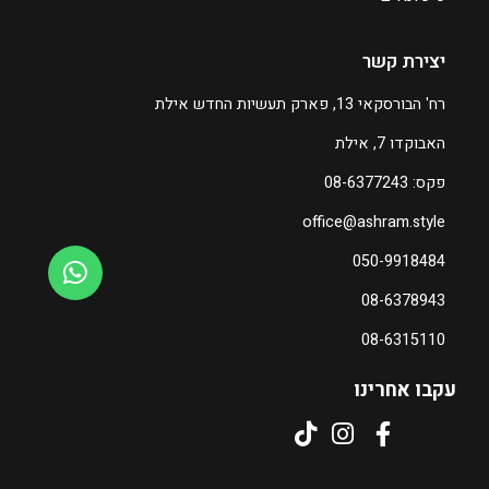
₪
1
ע
ע
7
יצירת קשר
ד
ד
4
רח' הבורסקאי 13, פארק תעשיות החדש אילת
ט
₪
₪
ו
האבוקדו 7, אילת
2
2
ו
7
0
פקס: 08-6377243
ח
6
6
מ
office@ashram.style
ח
050-9918484
י
ר
08-6378943
י
08-6315110
ם
:
עקבו אחרינו
₪
1
3