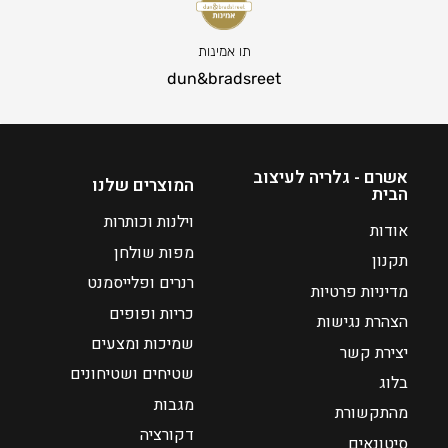
2
2
מ
7
0
ח
תו אמינות
6
6
י
ט
ט
dun&bradsreet
ר
ו
ו
ה
ו
ו
נ
ח
ח
ו
מ
מ
אשרם - גלריה לעיצוב
המוצרים שלנו
כ
הבית
ח
ח
ח
וילנות וכותרות
י
י
אודות
י
ר
ר
מפות שולחן
תקנון
ה
י
י
רנרים ופלייסמנט
ו
מדיניות פרטיות
ם
ם
א
כריות ופופים
:
:
הצהרת נגישות
₪
שמיכות ומצעים
יצירת קשר
1
₪
₪
שטיחים ושטיחונים
3
בלוג
1
1
מגבות
6
מהתקשורת
5
4
–
דקורציה
5
4
סיטונאים