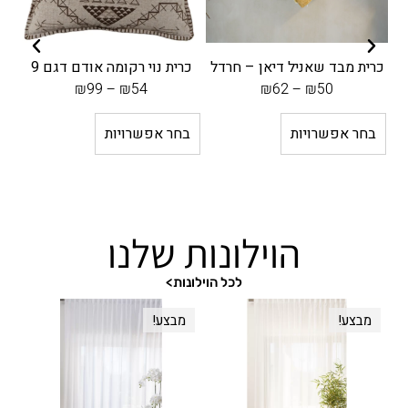
1
3
ם
5
2
:
₪
0
–
3
כרית מבד שאניל דיאן – חרדל
כרית נוי רקומה אודם דגם 9
כ
–
₪
₪
5
₪
99
–
₪
54
₪
62
–
₪
50
₪
1
3
9
1
6
,
בחר אפשרויות
בחר אפשרויות
6
7
ע
9
ב
ט
7
ד
6
ו
ט
5
ו
ו
₪
ח
ו
1
ע
הוילונות שלנו
מ
ח
,
ד
ח
מ
4
לכל הוילונות>
י
ח
₪
3
ר
י
מבצע!
מבצע!
5
5
י
ר
,
ם
י
ה
4
:
ם
מ
5
: