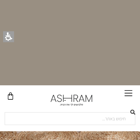
בקניית זוג וילונות באתר תקבלו זוג חבקי וילון יוקרתיים במתנה!