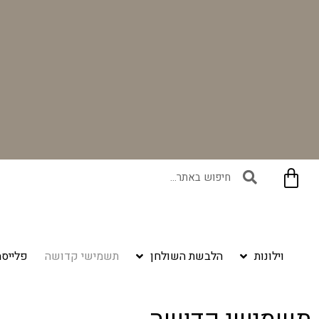
בקניית זוג וילונות באתר תקבלו זוג חבקי וילון יוקרתיים במתנה!
וילונות
הלבשת השולחן
תשמישי קדושה
פלייסמ