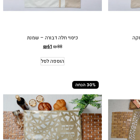
וקה
כיסוי חלה דבורה – שמנת
₪
61
₪
88
המחיר
הקודם
הוספה לסל
הוא
₪88
המחיר
30% הנחה
הנוכחי
הוא
₪61