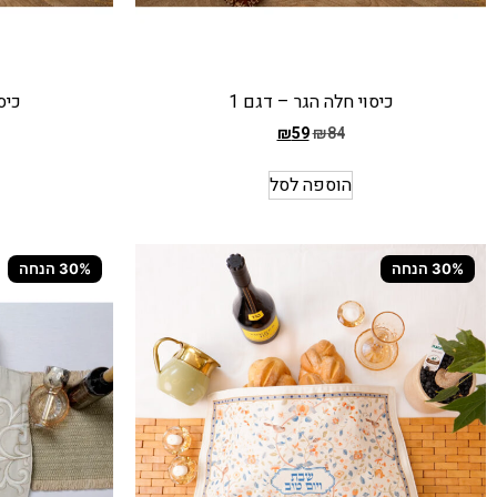
כיסוי חלה הגר – דגם 1
כיס
₪
59
₪
84
המחיר
המחיר
הקודם
הקודם
הוספה לסל
הוא
הוא
₪84
₪84
המחיר
המחיר
30% הנחה
30% הנחה
הנוכחי
הנוכחי
הוא
הוא
₪59
₪59