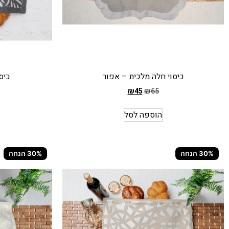
כיסוי חלה מלכית – אפור
כיס
₪
45
₪
65
המחיר
המחיר
הקודם
הקודם
הוספה לסל
הוא
הוא
₪84
₪65
המחיר
המחיר
30% הנחה
30% הנחה
הנוכחי
הנוכחי
הוא
הוא
₪59
₪45