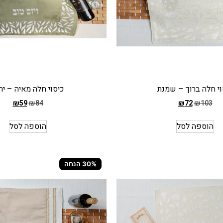
וי חלה ברוך – שמנת
כיסוי חלה מאיה – יר
₪
59
₪
84
₪
72
₪
103
המחיר
הקודם
הוספה לסל
הוספה לסל
הוא
₪84
המחיר
30% הנחה
הנוכחי
הוא
₪59