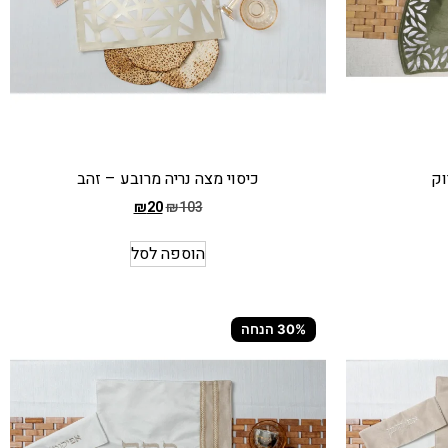
וק
כיסוי מצה נריה מרובע – זהב
₪
20
₪
103
המחיר
הקודם
הוספה לסל
הוא
₪103
המחיר
30% הנחה
הנוכחי
הוא
₪20