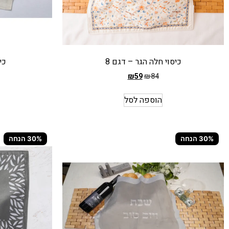
כיסוי חלה הגר – דגם 8
כי
₪
59
₪
84
המחיר
המחיר
הקודם
הקודם
הוספה לסל
הוא
הוא
₪88
₪84
המחיר
המחיר
30% הנחה
30% הנחה
הנוכחי
הנוכחי
הוא
הוא
₪61
₪59