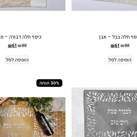
סוי חלה בבל – אבן
כיסוי חלה דבורה – מ
₪
61
₪
88
₪
61
₪
88
המחיר
הקודם
הוספה לסל
הוספה לסל
הוא
₪88
המחיר
30% הנחה
הנוכחי
הוא
₪61