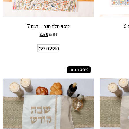
6
כיסוי חלה הגר – דגם 7
₪
59
₪
84
המחיר
הקודם
הוספה לסל
הוא
₪84
המחיר
30% הנחה
הנוכחי
הוא
₪59