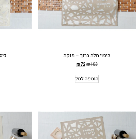
כיסוי חלה ברוך – מוקה
כיס
₪
72
₪
103
המחיר
המחיר
הקודם
הקודם
הוספה לסל
הוא
הוא
₪103
₪103
המחיר
המחיר
הנוכחי
הנוכחי
הוא
הוא
₪72
₪72