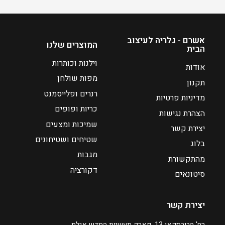
אשרם - גלריה לעיצוב
המוצרים שלנו
הבית
וילנות וכותרות
אודות
מפות שולחן
תקנון
רנרים ופלייסמנט
מדיניות פרטיות
כריות ופופים
הצהרת נגישות
שמיכות ומצעים
יצירת קשר
שטיחים ושטיחונים
בלוג
מגבות
מהתקשורת
דקורציה
סיטונאים
יצירת קשר
רח' הבורסקאי 13, פארק תעשיות החדש אילת