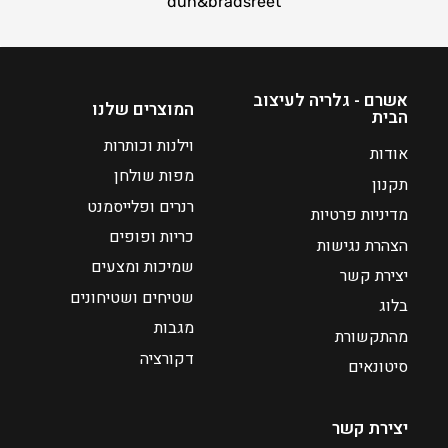
dun&bradsreet
אשרם - גלריה לעיצוב
המוצרים שלנו
הבית
וילנות וכותרות
אודות
מפות שולחן
תקנון
רנרים ופלייסמנט
מדיניות פרטיות
כריות ופופים
הצהרת נגישות
שמיכות ומצעים
יצירת קשר
שטיחים ושטיחונים
בלוג
מגבות
מהתקשורת
דקורציה
סיטונאים
יצירת קשר