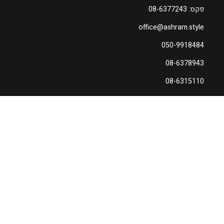
פקס: 08-6377243
office@ashram.style
050-9918484
08-6378943
08-6315110
עקבו אחרינו
הרשמו לניוזלטר שלנו - קבלו עדכונים
והטבות מיוחדות וגם... קופון 10% הנחה
לרכישה ראשונה!