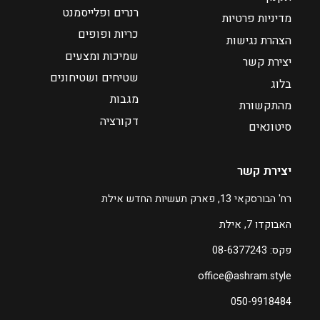
₪
3
רנרים ופלייסמנט
מדיניות פרטיות
5
8
כריות ופופים
2
הצהרת נגישות
שמיכות ומצעים
יצירת קשר
שטיחים ושטיחונים
בלוג
מגבות
מהתקשורת
דקורציה
סיטונאים
יצירת קשר
רח' הבורסקאי 13, פארק תעשיות החדש אילת
האבוקדו 7, אילת
פקס: 08-6377243
office@ashram.style
050-9918484