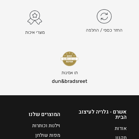
₪
₪
1
7
0
5
ה
4
החזר כספי / החלפה
מוצרי איכות
מ
ה
ח
מ
י
ח
ר
י
ה
ר
נ
ה
תו אמינות
ו
נ
dun&bradsreet
כ
ו
ח
כ
י
ח
ה
י
אשרם - גלריה לעיצוב
המוצרים שלנו
הבית
ו
ה
א
ו
וילנות וכותרות
אודות
₪
א
מפות שולחן
תקנון