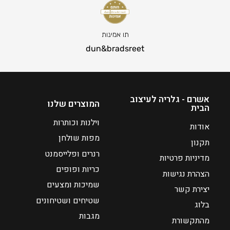
ה
ו
נ
ו
ו
ח
תו אמינות
כ
מ
dun&bradsreet
ח
ח
י
י
ה
ר
ו
י
אשרם - גלריה לעיצוב
המוצרים שלנו
הבית
א
ם
:
₪
וילנות וכותרות
אודות
4
מפות שולחן
תקנון
₪
8
רנרים ופלייסמנט
מדיניות פרטיות
3
כריות ופופים
9
הצהרת נגישות
שמיכות ומצעים
יצירת קשר
ע
שטיחים ושטיחונים
בלוג
ד
מגבות
מהתקשורת