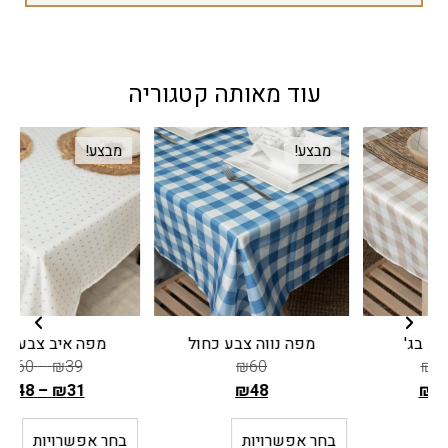
עוד מאותה קטגוריה
מבצע!
מבצע!
מפה נווה צבע כחול
מפה איב צבע אפור
₪
60
–
₪
39
₪
60
₪
48
–
₪
31
₪
48
ה
ה
מ
מ
בחר אפשרויות
בחר אפשרויות