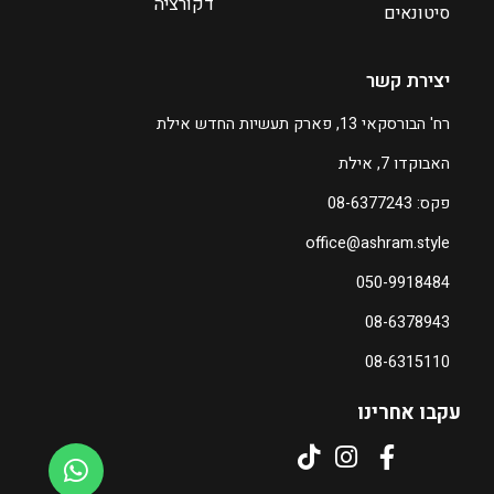
דקורציה
₪
סיטונאים
6
0
יצירת קשר
ה
רח' הבורסקאי 13, פארק תעשיות החדש אילת
מ
האבוקדו 7, אילת
ח
י
פקס: 08-6377243
ר
office@ashram.style
ה
נ
050-9918484
ו
08-6378943
כ
ח
08-6315110
י
ה
עקבו אחרינו
ו
א
₪