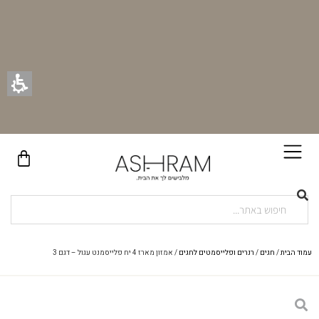
בקניית זוג וילונות באתר תקבלו זוג חבקי וילון יוקרתיים במתנה!
עמוד הבית
/
חגים
/
רנרים ופלייסמטים לחגים
/ אמזון מארז 4 יח פלייסמנט עגול – דגם 3