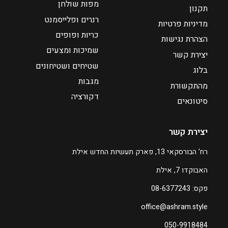
מפות שולחן
תקנון
₪
רנרים ופלייסמנט
מדיניות פרטיות
3
כריות ופופים
9
הצהרת נגישות
שמיכות ומצעים
יצירת קשר
ע
שטיחים ושטיחונים
בלוג
ד
מגבות
מהתקשורת
דקורציה
₪
סיטונאים
6
0
יצירת קשר
ה
רח' הבורסקאי 13, פארק תעשיות החדש אילת
מ
האבוקדו 7, אילת
ח
י
פקס: 08-6377243
ר
office@ashram.style
ה
נ
050-9918484