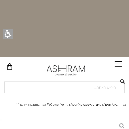
בקניית זוג וילונות באתר תקבלו זוג חבקי וילון יוקרתיים במתנה!
עמוד הבית
/
חגים
/
רנרים ופלייסמטים לחגים
/ רנר | פלייסמט PVC עמיד בחום ברון – דגם 11