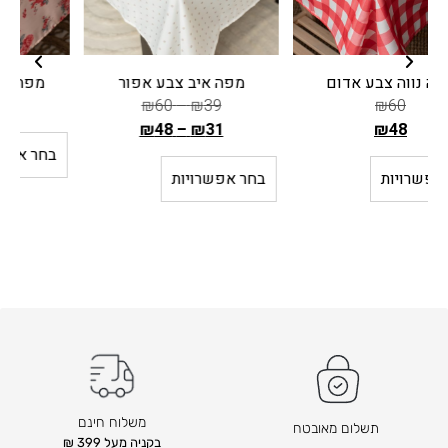
מפה איב צבע אפור
מפת שולחן דילן ורודה
₪
115
–
₪
30
₪
60
–
₪
39
₪
48
–
₪
31
ה
בחר אפשרויות
מ
בחר אפשרויות
ח
י
ר
ה
ק
ו
ד
ם
ה
ו
משלוח חינם
תשלום מאובטח
א
בקניה מעל 399 ₪