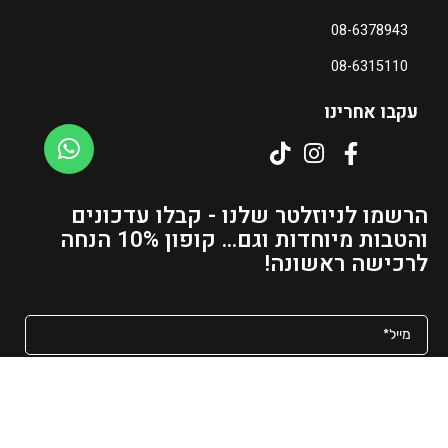
ו
08-6378943
כ
ח
08-6315110
י
ה
עקבו אחרינו
ו
א
₪
3
הרשמו לניוזלטר שלנו - קבלו עדכונים
1
והטבות מיוחדות וגם... קופון 10% הנחה
–
לרכישה ראשונה!
₪
4
8
ט
ו
מאשר/ת קבלת פרסומים ועדכונים למייל
ו
ח
שליחה
מ