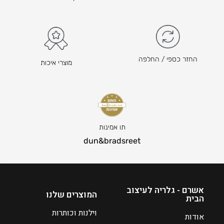
₪
3
9
–
₪
החזר כספי / החלפה
מוצרי איכות
6
0
ט
ו
ו
ח
תו אמינות
מ
dun&bradsreet
ח
י
ר
י
אשרם - גלריה לעיצוב
המוצרים שלנו
הבית
ם
:
וילנות וכותרות
אודות