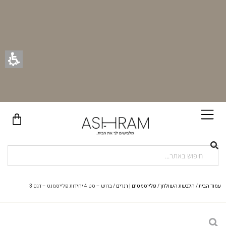
בקניית זוג וילונות באתר תקבלו זוג חבקי וילון יוקרתיים במתנה!
עמוד הבית
/
הלבשת השולחן
/
פלייסמטים | רנרים
/ ברוש – סט 4 יחידות פלייסמנט – דגם 3