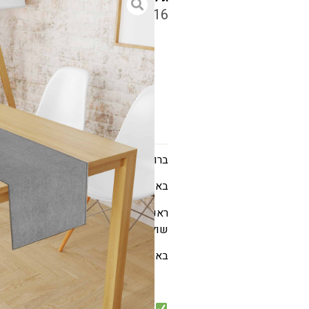
₪
44
–
₪
16
גודל
ברוכים הבאים למשפחה
באשרם אנחנו מציעים מגוון של אקסס
ראנרים ופלייסמנטים טבעיים, נוצצים, 
שולחן שבת או חג ואפילו מגירה, מדף 
באשרם יש פתרונות לכל סגנון ועיצוב
תחתית PVC עם שכבת בד עליונה