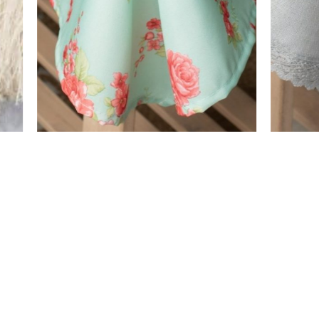
 ירוקה
מתלה קיר / פלייסמט סניור – דגם 10
₪
0
₪
79
ה
מ
ת
בחר אפשרויות
ח
י
ר
ה