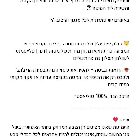
שיעניקו חיים לכל מגירה, מדף, ארון או על שולחן הקפה
–
והשידה ליד המיטה 😇
₪350
טווח
באשרם יש פתרונות לכל סגנון ועיצוב 💡
מחירים:
עד
קולקציית אלין של מפות תחרה בעיצוב יקרתי ועשיר
המציעה כרית נוי או מגוון מידות של מפות | רנר | פלייסמנט
לשולחן הסלון כמוצר משלים
הוראות כביסה – להסיר את כיסוי הכרית בעזרת הריצ׳רצ׳
ולכבס רק את הכיסוי או המפה בכביסה עדינה או ניקוי מקומי
במים קרים
הרכב הבד: 100% פוליאסטר
———————————————–
שימו
התמונות שאנו מציגים הן הצבע המדויק ביותר האפשרי. בשל
צגי מחשב שונים, איננו יכולים להיות אחראים לכל הבדלי צבע