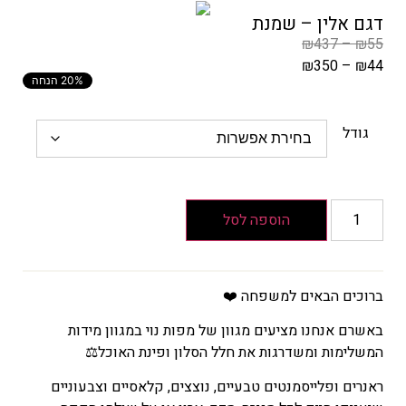
דגם אלין – שמנת
₪
437
–
₪
55
₪
350
–
₪
44
20% הנחה
המחיר
הקודם
הוא
גודל
₪55
–
₪437
טווח
הוספה לסל
מחירים:
עד
ברוכים הבאים למשפחה ❤️
המחיר
באשרם אנחנו מציעים מגוון של מפות נוי במגוון מידות
הנוכחי
המשלימות ומשדרגות את חלל הסלון ופינת האוכל⚖️
הוא
ראנרים ופלייסמנטים טבעיים, נוצצים, קלאסיים וצבעוניים
₪44