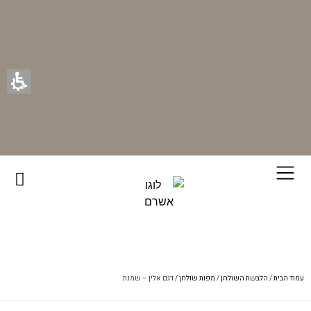
רוכשים ונהנים - בכל רכישה תקבלו מתנה ייחודית מאיתנו!
עמוד הבית
/
הלבשת השולחן
/
מפות שולחן
/ דגם אלין – שמנת