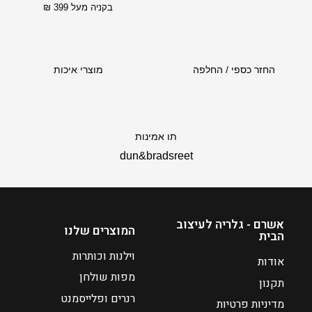
בקניה מעל 399 ₪
ה
ו
א
₪
החזר כספי / החלפה
מוצרי איכות
8
7
–
₪
תו אמינות
2
dun&bradsreet
3
7
ט
ו
אשרם - גלריה לעיצוב
המוצרים שלנו
ו
הבית
ח
וילנות וכותרות
אודות
מ
מפות שולחן
ח
תקנון
רנרים ופלייסמנט
י
מדיניות פרטיות