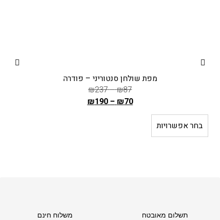
מפת שולחן סנטוריני – פודרה
₪
237
–
₪
87
₪
190
–
₪
70
ה
מ
בחר אפשרויות
ב
ח
י
ר
ה
ק
ו
ד
תשלום מאובטח
משלוח חינם
ם