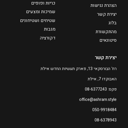
ר
כריות ופופים
הצהרת נגישות
י
שמיכות ומצעים
יצירת קשר
ם
שטיחים ושטיחונים
:
בלוג
מגבות
מהתקשורת
₪
דקורציה
סיטונאים
8
7
יצירת קשר
ע
רח' הבורסקאי 13, פארק תעשיות החדש אילת
ד
האבוקדו 7, אילת
₪
פקס: 08-6377243
2
3
office@ashram.style
7
050-9918484
ה
08-6378943
מ