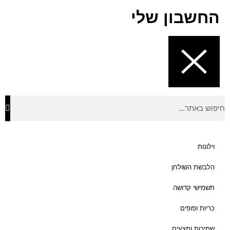
0
החשבון שלי
ט
ו
ו
ח
מ
ח
י
ר
י
ם
:
וילונות
הלבשת השולחן
₪
7
תשמישי קדושה
0
כריות ופופים
ע
שמיכות ומצעים