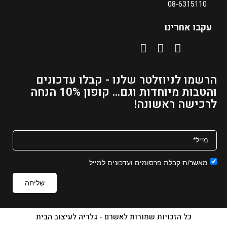
08-6315110
ח
י
עקבו אחרינו
ר
ה
נ
ו
הרשמו לניוזלטר שלנו - קבלו עדכונים
כ
והטבות מיוחדות וגם... קופון 10% הנחה
ח
לרכישה ראשונה!
י
ה
ו
א
₪
מאשר/ת קבלת פרסומים ועדכונים למייל
7
0
שליחה
–
₪
1
כל הזכויות שמורות לאשרם - גלריה לעיצוב הבית
9