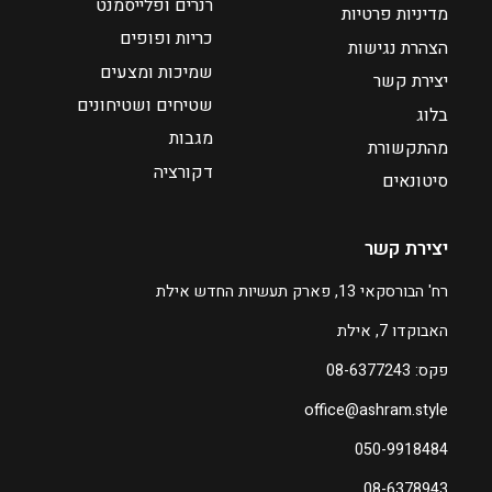
רנרים ופלייסמנט
מדיניות פרטיות
2
4
כריות ופופים
הצהרת נגישות
9
5
שמיכות ומצעים
8
8
יצירת קשר
שטיחים ושטיחונים
בלוג
מגבות
מהתקשורת
דקורציה
סיטונאים
יצירת קשר
רח' הבורסקאי 13, פארק תעשיות החדש אילת
האבוקדו 7, אילת
פקס: 08-6377243
office@ashram.style
050-9918484
08-6378943