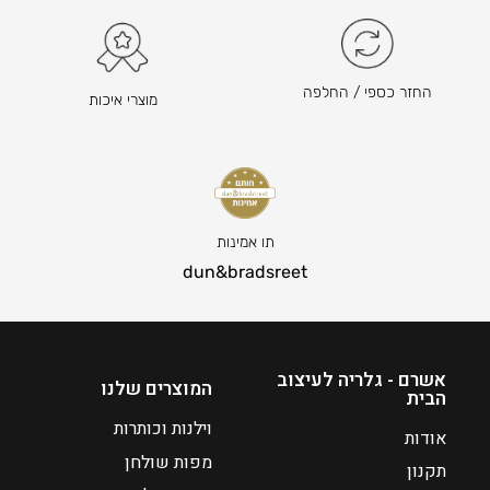
₪
₪
3
5
7
7
3
3
החזר כספי / החלפה
מוצרי איכות
ה
ה
מ
מ
ח
ח
י
י
ר
ר
תו אמינות
ה
ה
dun&bradsreet
נ
נ
ו
ו
כ
כ
ח
ח
אשרם - גלריה לעיצוב
י
י
המוצרים שלנו
הבית
ה
ה
וילנות וכותרות
ו
ו
אודות
א
א
מפות שולחן
תקנון
₪
₪