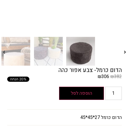
הדום כרמל- צבע אפור כהה
₪
306
₪
382
20% הנחה
המחיר
הקודם
הוספה לסל
הוא
₪382
המחיר
הדום כרמל 27*45*45
הנוכחי
הוא