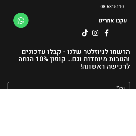
ר
08-6315110
ה
נ
עקבו אחרינו
ו
כ
ח
י
הרשמו לניוזלטר שלנו - קבלו עדכונים
ה
והטבות מיוחדות וגם... קופון 10% הנחה
ו
לרכישה ראשונה!
א
₪
1
7
1
מאשר/ת קבלת פרסומים ועדכונים למייל
–
₪
שליחה
2
2
כל הזכויות שמורות לאשרם - גלריה לעיצוב הבית
8