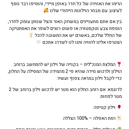
הרימו את האווירה של כל חדר באופן מיידי, והוסיפו רבד נוסף
לעיצוב עם מבחר הוילונות הייחודי שלנו
בין אם אתם מתעניינים במשחק האור והצל שנותן עומק לחדר,
הוספת צבע וטקסטורה או פשוט רוצים לשפר את האסתטיקה
של החלל שלכם, באשרם יש את התשובה להכל
הצטרפו אלינו לחוויה ותנו לנו לשדרג אתכם
המלצת המנכ״לית – בקנייה של וילון יש להתחשב ברוחב
הוילון ולרכוש מידה שהיא פי 2 מהמידה של המסילה על החלון,
כדי לקבל וילון במראה צפוף ועשיר.
לדוגמא: אם רוחב החלון הוא מטר יש לרכוש וילון ברוחב של 2
מטר לפחות.
וילון
קטיפה
רמת האפלה – 100% הצללה