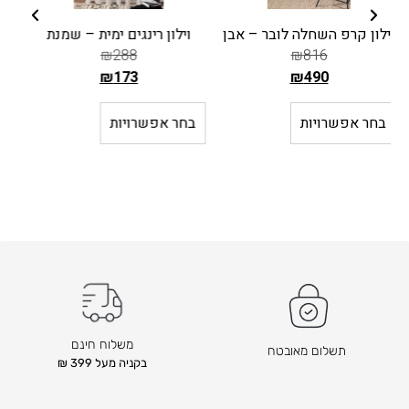
וילון רינגים ימית – שמנת
וילון קרפ רינגים פאריס –
₪
288
שמנת
₪
380
–
₪
285
₪
173
ה
₪
228
–
₪
171
מ
ה
בחר אפשרויות
ח
מ
בחר אפשרויות
י
ח
ר
י
ה
ר
ק
ה
ו
ק
ד
ו
ם
ד
ה
ם
ו
ה
משלוח חינם
תשלום מאובטח
א
ו
בקניה מעל 399 ₪
₪
א
₪
2