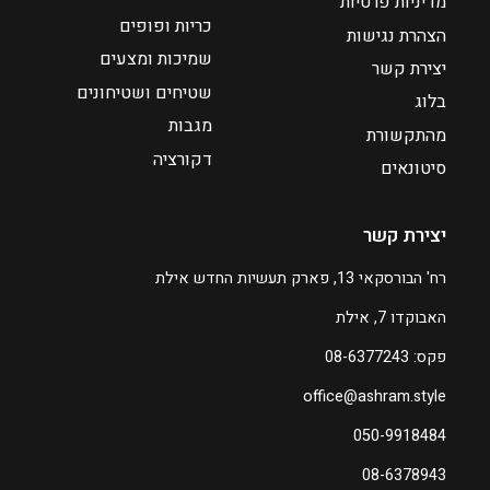
מדיניות פרטיות
:
7
כריות ופופים
3
הצהרת נגישות
₪
שמיכות ומצעים
יצירת קשר
2
שטיחים ושטיחונים
בלוג
8
מגבות
מהתקשורת
5
דקורציה
סיטונאים
ע
ד
יצירת קשר
₪
רח' הבורסקאי 13, פארק תעשיות החדש אילת
3
האבוקדו 7, אילת
8
0
פקס: 08-6377243
office@ashram.style
ה
מ
050-9918484
ח
08-6378943
י