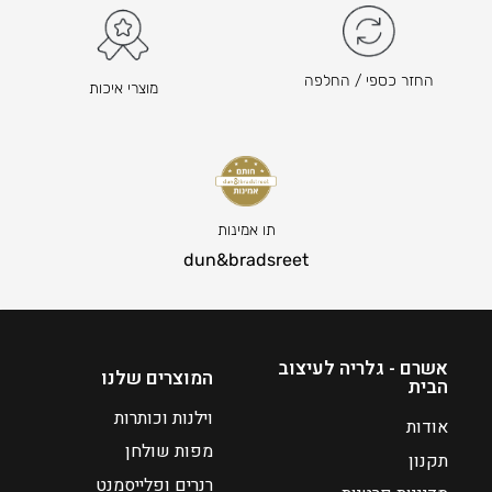
2
8
8
8
ה
5
החזר כספי / החלפה
מוצרי איכות
מ
–
ח
₪
י
3
ר
8
ה
0
נ
ט
תו אמינות
ו
ו
dun&bradsreet
כ
ו
ח
ח
י
מ
ה
ח
אשרם - גלריה לעיצוב
המוצרים שלנו
הבית
ו
י
א
ר
וילנות וכותרות
אודות
₪
י
מפות שולחן
תקנון
1
ם
רנרים ופלייסמנט