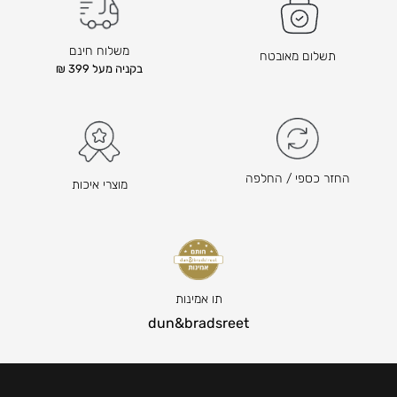
ד
ד
ם
ם
ה
ה
משלוח חינם
תשלום מאובטח
ו
ו
בקניה מעל 399 ₪
א
א
₪
₪
3
2
5
8
5
5
החזר כספי / החלפה
מוצרי איכות
–
–
₪
₪
6
3
0
8
0
0
ט
ט
תו אמינות
ו
ו
dun&bradsreet
ו
ו
ח
ח
מ
מ