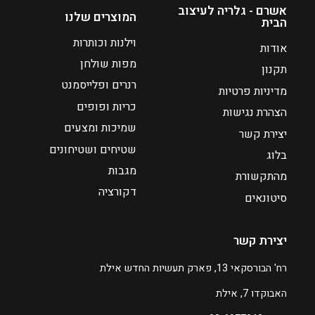
ח
ח
אשרם - גלריה לעיצוב
המוצרים שלנו
הבית
י
י
ר
ר
וילנות וכותרות
אודות
י
י
מפות שולחן
תקנון
ם
ם
רנרים ופלייסמנט
מדיניות פרטיות
:
:
כריות ופופים
הצהרת נגישות
₪
₪
שמיכות ומצעים
יצירת קשר
3
2
שטיחים ושטיחונים
בלוג
5
8
מגבות
מהתקשורת
5
5
דקורציה
סיטונאים
ע
ע
ד
ד
יצירת קשר
₪
₪
רח' הבורסקאי 13, פארק תעשיות החדש אילת
6
3
האבוקדו 7, אילת
0
8
0
0