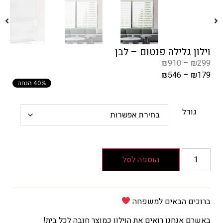
וילון גלילה פנטום – לבן
₪
910
–
₪
299
₪
546
–
₪
179
40% הנחה
המחיר
הקודם
הוא
גודל
₪299
–
₪910
טווח
הוספה לסל
מחירים:
עד
ברוכים הבאים למשפחה
המחיר
באשרם אנחנו רואים את הוילון כמוצר חובה לכל בית!