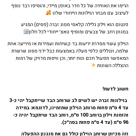
הנוכחי
הרימו את האווירה של כל חדר באופן מיידי, והוסיפו רבד נוסף
הוא
לעיצוב עם מבחר הוילונות הייחודי שלנו
₪179
פנטום הוא וילון גלילה קלאסי מסוג זברה (פסים) המגיע
–
במגוון רחב של צבעים ומוסיף טאצ׳ ייחודי לכל חלון
₪546
טווח
הוילון עשוי מסדרת יריעות בד קשיחות ועמידות או מיריעה אחת
מחירים:
שלמה, ונגללים כלפי מעלה באמצעות כבל ידני מסוג שרשרת
המאפשר תפעול חכם ונוח יותר, וכן וויסות מדויק של רמות
עד
ההצללה השונות
חשוב לדעת!
בוילונות זברה יש לשים לב שרוחב הבד שייתקבל יהי כ-3
עד 4 ס״מ פחות מרוחב הוילון שתזמינו, לדוגמא: במידה
והזמנת וילון ברוחב 100 ס״מ, רוחב הבד שיתקבל יהיה כ-
96 ס״מ (עד 4 ס״מ פחות בסה״כ).
וזה מכיוון שרוחב הוילון כולל גם את מנגנון ההפעלה