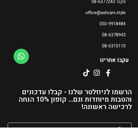
פקס: 08-6377243
office@ashram.style
ה
ה
מ
מ
050-9918484
ח
ח
08-6378943
י
י
ר
ר
08-6315110
ה
ה
נ
נ
עקבו אחרינו
ו
ו
כ
כ
ח
ח
י
י
הרשמו לניוזלטר שלנו - קבלו עדכונים
ה
ה
והטבות מיוחדות וגם... קופון 10% הנחה
ו
ו
לרכישה ראשונה!
א
א
₪
₪
2
1
1
7