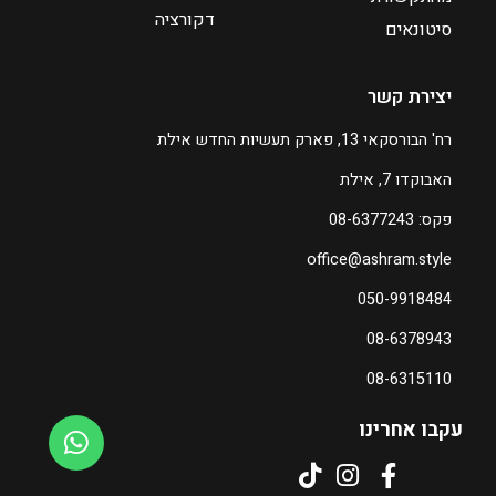
דקורציה
סיטונאים
ע
ד
יצירת קשר
₪
רח' הבורסקאי 13, פארק תעשיות החדש אילת
6
האבוקדו 7, אילת
0
0
פקס: 08-6377243
office@ashram.style
ה
מ
050-9918484
ח
08-6378943
י
ר
08-6315110
ה
נ
עקבו אחרינו
ו
כ