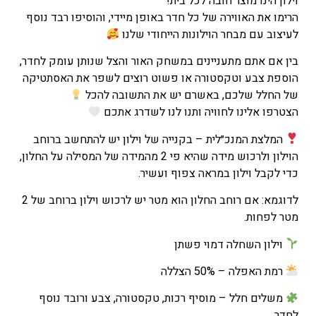
וילון הינו מוצר חובה לכל בית!
הרימו את האווירה של כל חדר באופן מיידי, והוסיפו רבד נוסף
לעיצוב עם מבחר הוילונות הייחודי שלנו
בין אם אתם מתעניינים במשחק האור והצל שנותן עומק לחדר,
הוספת צבע וטקסטורה או פשוט רוצים לשפר את האסתטיקה
של החלל שלכם, באשרם יש את התשובה להכל
הצטרפו אלינו לחוויה ותנו לנו לשדרג אתכם
המלצת המנכ״לית – בקנייה של וילון יש להתחשב ברוחב
הוילון ולרכוש מידה שהיא פי 2 מהמידה של המסילה על החלון,
כדי לקבל וילון במראה צפוף ועשיר.
לדוגמא: אם רוחב החלון הוא מטר יש לרכוש וילון ברוחב של 2
מטר לפחות.
וילון השחלה דמוי פשתן
רמת האפלה – 50% הצללה
משלים חלל – מוסיף רכות, טקסטורה, צבע ורובד נוסף
לחדר.