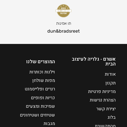
ח
6
י
0
ר
0
ה
ט
תו אמינות
נ
ו
dun&bradsreet
ו
ו
כ
ח
ח
מ
י
ח
אשרם - גלריה לעיצוב
המוצרים שלנו
הבית
ה
י
ו
ר
וילנות וכותרות
אודות
א
י
מפות שולחן
תקנון
₪
ם
רנרים ופלייסמנט
מדיניות פרטיות
:
2
כריות ופופים
1
הצהרת נגישות
₪
3
שמיכות ומצעים
יצירת קשר
3
שטיחים ושטיחונים
בלוג
5
מגבות
מהתקשורת
5