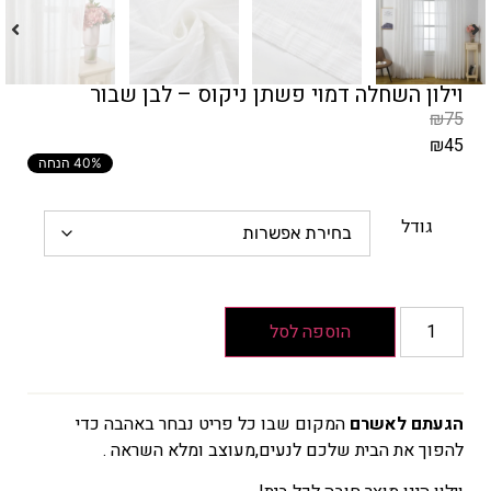
וילון השחלה דמוי פשתן ניקוס – לבן שבור
₪
75
₪
45
40% הנחה
המחיר
הקודם
הוא
גודל
₪75
המחיר
הנוכחי
הוא
הוספה לסל
₪45
הגעתם לאשרם
המקום שבו כל פריט נבחר באהבה כדי
להפוך את הבית שלכם לנעים,מעוצב ומלא השראה .