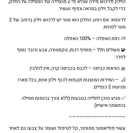
הוילון ולרכוש מידה שהיא
פי
2
מהמידה
של
המסילה
על
החלון,
–
כדי
לקבל
וילון
במראה
צפוף
ועשיר
.
₪235
טווח
לדוגמא: אם רוחב החלון הוא מטר יש לרכוש וילון ברוחב של 2
מחירים:
מטר לפחות.
⛅
רמת האפלה – 100% האפלה
עד
🧩
משלים חלל – מוסיף רכות, טקסטורה, צבע ורובד נוסף
לחדר.
🧺
הוראות כביסה – לכבס בכביסה קרה, אין להלבין
📐
– המידות המוצגות תקפות לכנף וילון
אחת, בכל מארז
מגיעות 2 כנפיים.
✅
מגיע מוכן לתלייה בטבעות (ללא צורך בהזמנת מסילה
בהתאמה אישית)
———————————————–
עשוי
פוליאסטר
ממוחזר
,
קל
לטיפול
ושומר
על
צבעו
גם
לאחר