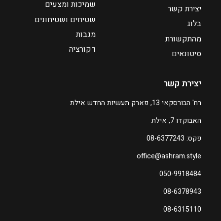
שמיכות ומצעים
יצירת קשר
א
שטיחים ושטיחונים
₪
בלוג
4
מגבות
מהתקשורת
9
דקורציה
סיטונאים
0
יצירת קשר
רח' הבורסקאי 13, פארק תעשיות החדש אילת
האבוקדו 7, אילת
פקס: 08-6377243
office@ashram.style
050-9918484
08-6378943
08-6315110