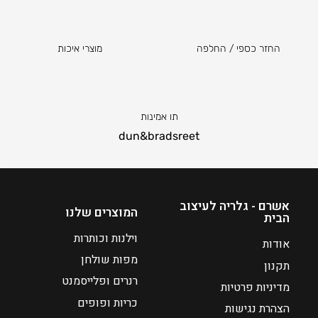
ו
א
₪
החזר כספי / החלפה
מוצרי איכות
8
1
6
ה
תו אמינות
מ
dun&bradsreet
ח
י
ר
ה
אשרם - גלריה לעיצוב
המוצרים שלנו
נ
הבית
ו
וילנות וכותרות
אודות
כ
מפות שולחן
ח
תקנון
רנרים ופלייסמנט
י
מדיניות פרטיות
ה
כריות ופופים
הצהרת נגישות
ו