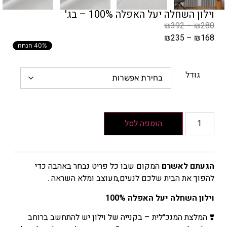
וילון השחלה יעל האפלה 100% – בג'
₪
392
–
₪
280
₪
235
–
₪
168
40% הנחה
המחיר
הקודם
הוא
גודל
₪280
–
₪392
טווח
הוספה לסל
מחירים:
עד
הגעתם לאשרם
המקום שבו כל פריט נבחר באהבה כדי
להפוך את הבית שלכם לנעים,מעוצב ומלא השראה .
המחיר
הנוכחי
וילון השחלה יעל האפלה 100%
הוא
❣️
המלצת המנכ״לית – ב
קנייה
של
וילון יש להתחשב ברוחב
₪168