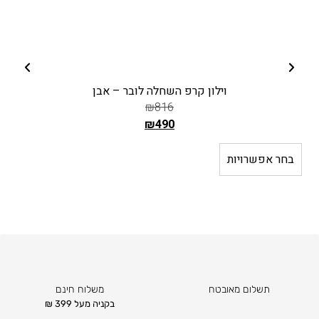
וילון קרפ השחלה לובר – אבן
₪
816
₪
490
ה
מ
בחר אפשרויות
ב
ח
י
ר
ה
ק
ו
ד
תשלום מאובטח
משלוח חינם
ם
בקניה מעל 399 ₪
ה