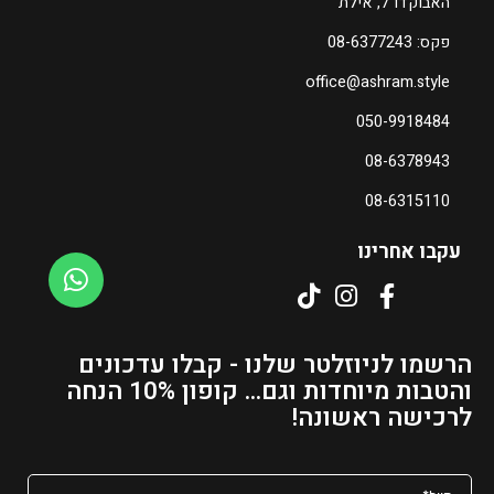
האבוקדו 7, אילת
פקס: 08-6377243
office@ashram.style
050-9918484
08-6378943
08-6315110
עקבו אחרינו
הרשמו לניוזלטר שלנו - קבלו עדכונים
והטבות מיוחדות וגם... קופון 10% הנחה
לרכישה ראשונה!