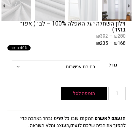
וילון השחלה יעל האפלה 100% – לבן ( אפור
בהיר)
₪
392
–
₪
280
₪
235
–
₪
168
40% הנחה
המחיר
הקודם
הוא
גודל
₪280
–
₪392
טווח
הוספה לסל
מחירים:
עד
הגעתם לאשרם
המקום שבו כל פריט נבחר באהבה כדי
להפוך את הבית שלכם לנעים,מעוצב ומלא השראה .
המחיר