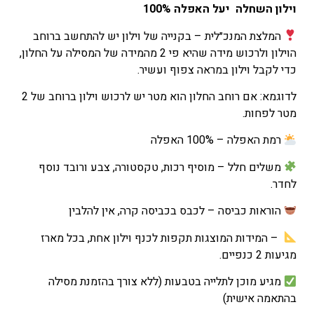
הנוכחי
וילון השחלה יעל האפלה 100%
הוא
המלצת המנכ״לית – ב
קנייה
של
וילון יש להתחשב ברוחב
₪168
הוילון ולרכוש מידה שהיא
פי
2
מהמידה
של
המסילה
על
החלון,
–
כדי
לקבל
וילון
במראה
צפוף
ועשיר
.
₪235
טווח
לדוגמא: אם רוחב החלון הוא מטר יש לרכוש וילון ברוחב של 2
מחירים:
מטר לפחות.
רמת האפלה – 100% האפלה
עד
משלים חלל – מוסיף רכות, טקסטורה, צבע ורובד נוסף
לחדר.
הוראות כביסה – לכבס בכביסה קרה, אין להלבין
– המידות המוצגות תקפות לכנף וילון
אחת, בכל מארז
מגיעות 2 כנפיים.
מגיע מוכן לתלייה בטבעות (ללא צורך בהזמנת מסילה
בהתאמה אישית)