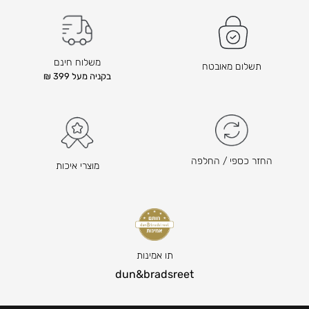
ד
ו
ם
ד
ה
ם
ו
ה
משלוח חינם
תשלום מאובטח
א
ו
בקניה מעל 399 ₪
₪
א
₪
2
3
8
5
8
ה
5
החזר כספי / החלפה
מוצרי איכות
מ
ה
ח
מ
י
ח
ר
י
ה
ר
נ
ה
תו אמינות
ו
נ
dun&bradsreet
כ
ו
ח
כ