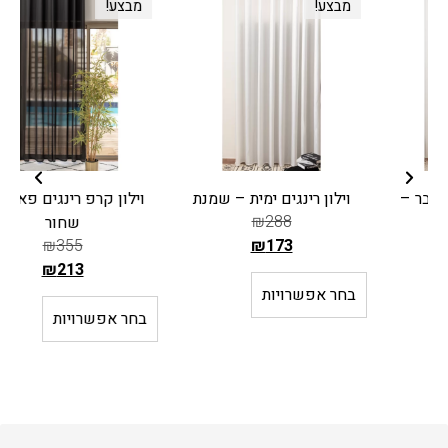
מבצע!
מבצע!
וילון רינגים ימית – שמנת
וילון קרפ רינגים פאריס –
₪
288
שחור
₪
355
₪
173
ה
₪
213
מ
ה
בחר אפשרויות
ח
מ
בחר אפשרויות
י
ח
ר
י
ה
ר
ק
ה
ו
ק