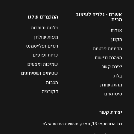
י
ח
ה
י
אשרם - גלריה לעיצוב
המוצרים שלנו
הבית
ו
ה
א
ו
וילנות וכותרות
אודות
₪
א
מפות שולחן
תקנון
₪
1
רנרים ופלייסמנט
מדיניות פרטיות
2
7
כריות ופופים
1
3
הצהרת נגישות
3
שמיכות ומצעים
יצירת קשר
שטיחים ושטיחונים
בלוג
מגבות
מהתקשורת
דקורציה
סיטונאים
יצירת קשר
רח' הבורסקאי 13, פארק תעשיות החדש אילת