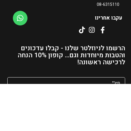
ר
08-6315110
ה
נ
עקבו אחרינו
ו
כ
ח
י
הרשמו לניוזלטר שלנו - קבלו עדכונים
ה
והטבות מיוחדות וגם... קופון 10% הנחה
ו
לרכישה ראשונה!
א
₪
1
5
5
מאשר/ת קבלת פרסומים ועדכונים למייל
–
₪
שליחה
4
0
כל הזכויות שמורות לאשרם - גלריה לעיצוב הבית
1