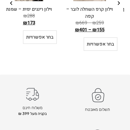
וילון קרפ השחלה לובר –
וילון רינגים ימית – שמנת
₪
288
קפה
₪
173
₪
669
–
₪
259
ה
₪
401
–
₪
155
ה
מ
בחר אפשרויות
מ
ח
בחר אפשרויות
ח
י
י
ר
ר
ה
ה
ק
ק
ו
ו
ד
ד
ם
ם
ה
ה
ו
משלוח חינם
תשלום מאובטח
ו
א
בקניה מעל 399 ₪
א
₪
2
₪