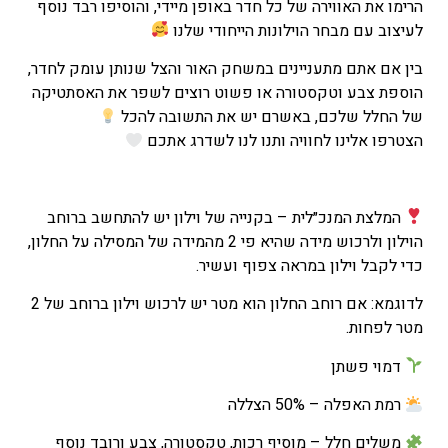
הנוכחי
הרימו את האווירה של כל חדר באופן מיידי, והוסיפו רבד נוסף
הוא
לעיצוב עם מבחר הוילונות הייחודי שלנו
₪116
בין אם אתם מתעניינים במשחק האור והצל שנותן עומק לחדר,
–
הוספת צבע וטקסטורה או פשוט רוצים לשפר את האסתטיקה
₪151
של החלל שלכם, באשרם יש את התשובה להכל
טווח
הצטרפו אלינו לחוויה ותנו לנו לשדרג אתכם
מחירים:
עד
המלצת המנכ״לית – בקנייה של וילון יש להתחשב ברוחב
הוילון ולרכוש מידה שהיא פי 2 מהמידה של המסילה על החלון,
כדי לקבל וילון במראה צפוף ועשיר.
לדוגמא: אם רוחב החלון הוא מטר יש לרכוש וילון ברוחב של 2
מטר לפחות.
דמוי פשתן
רמת האפלה – 50% הצללה
משלים חלל – מוסיף רכות, טקסטורה, צבע ורובד נוסף