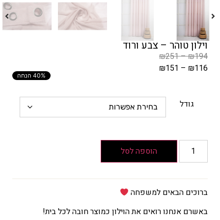
וילון טוהר – צבע ורוד
₪
251
–
₪
194
₪
151
–
₪
116
40% הנחה
המחיר
הקודם
הוא
גודל
₪194
–
₪251
טווח
הוספה לסל
מחירים:
עד
ברוכים הבאים למשפחה
המחיר
באשרם אנחנו רואים את הוילון כמוצר חובה לכל בית!