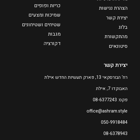
כריות ופופים
3
הצהרת נגישות
₪
שמיכות ומצעים
יצירת קשר
2
שטיחים ושטיחונים
בלוג
5
מגבות
מהתקשורת
9
דקורציה
סיטונאים
ע
ד
יצירת קשר
₪
רח' הבורסקאי 13, פארק תעשיות החדש אילת
6
האבוקדו 7, אילת
6
9
פקס: 08-6377243
office@ashram.style
ה
מ
050-9918484
ח
08-6378943
י