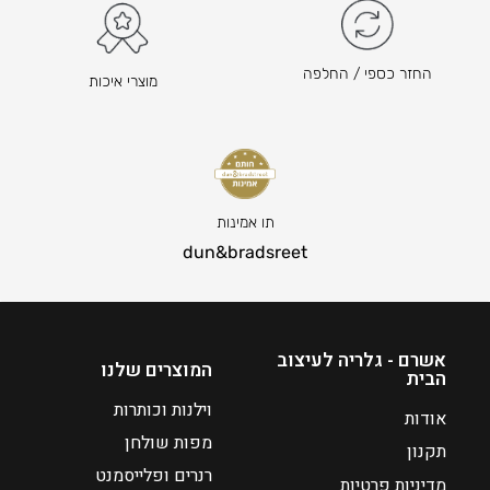
8
2
8
5
9
ה
החזר כספי / החלפה
מוצרי איכות
–
מ
₪
ח
6
י
6
ר
9
ה
ט
נ
תו אמינות
ו
ו
dun&bradsreet
ו
כ
ח
ח
מ
י
ח
ה
אשרם - גלריה לעיצוב
המוצרים שלנו
הבית
י
ו
ר
א
וילנות וכותרות
אודות
י
₪
מפות שולחן
תקנון
ם
1
רנרים ופלייסמנט
מדיניות פרטיות
7
: