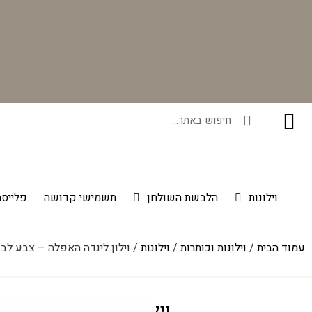
בקניית זוג וילונות באתר תקבלו זוג חבקי וילון יוקרתיים במתנה!
וילונות
הלבשת השולחן
תשמישי קדושה
פלייסמ
עמוד הבית
/
וילונות וכותרות
/
וילונות
/ וילון לינדה האפלה – צבע לבן 
וילון לינדה האפלה – צבע