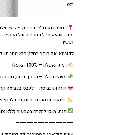
הצטרפו אלינו לחוויה ותנו לנו לשדרג
המלצת המנכ״לית – ב
קנייה
של
וילו
מידה שהיא
פי
2
מהמידה
של
המסילה
ע
ועשיר
.
לדוגמא: אם רוחב החלון הוא מטר יש לרכוש ויל
רמת האפלה – 100% האפלה
משלים חלל – מוסיף רכות, טקסטורה
הוראות כביסה – לכבס בכביסה קרה,
– המידות המוצגות תקפות לכנף ויל
מגיע מוכן לתלייה בטבעות (ללא צו
———————————————–
עשוי
פוליאסטר
ממוחזר
,
קל
לטיפול
וש