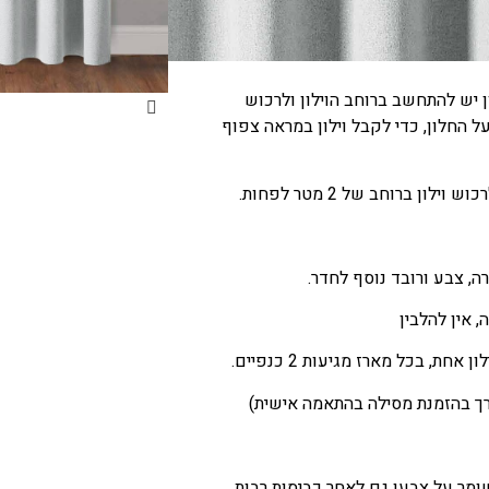
 אתכם
ן יש להתחשב ברוחב הוילון ולרכוש
ל
החלון, כדי
לקבל
וילון
במראה
צפוף
ון ברוחב של 2 מטר לפחות.
, צבע ורובד נוסף לחדר.
 אין להלבין
ון
אחת, בכל מארז מגיעות 2 כנפיים.
רך בהזמנת מסילה בהתאמה אישית)
ומר
על
צבעו
גם
לאחר
כביסות
רבות