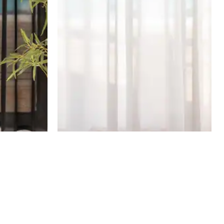
וילון קרפ רינגים פאריס – שחור
וילון קרפ רינג
₪
600
–
₪
355
₪
355
₪
360
–
₪
213
₪
213