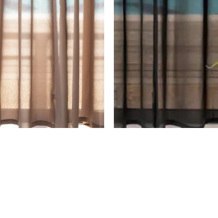
ים פאריס – קפה
וילון עמית – קפה
₪
390
–
₪
302
₪
234
–
₪
181