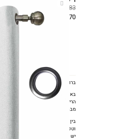
₪
283
₪
170
המחיר
הקודם
גודל
הוא
₪283
המחיר
הנוכחי
הוא
ברוכים הבאים למשפחה
₪170
באשרם אנחנו רואים את הוילון כמוצר ח
הרימו את האווירה של כל חדר באופן מי
מבחר הוילונות הייחודי שלנו
בין אם אתם מתעניינים במשחק האור ו
וטקסטורה או פשוט רוצים לשפר את 
יש את התשובה להכל