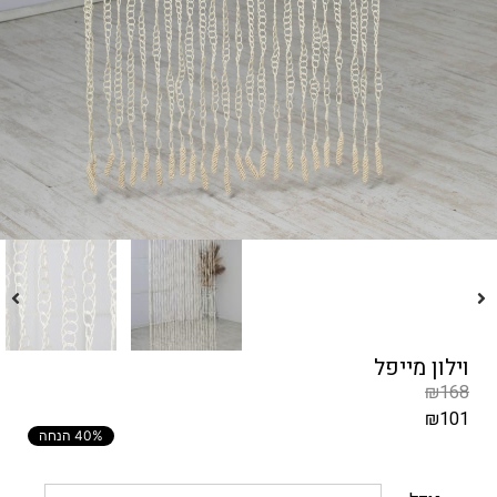
וילון מייפל
₪
168
₪
101
40% הנחה
המחיר
הקודם