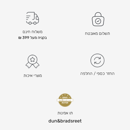
ו
ו
ד
ד
ם
ם
ה
ה
ו
ו
משלוח חינם
תשלום מאובטח
א
א
בקניה מעל 399 ₪
₪
₪
2
8
8
1
8
6
ה
ה
החזר כספי / החלפה
מוצרי איכות
מ
מ
ח
ח
י
י
ר
ר
ה
ה
נ
נ
תו אמינות
ו
ו
dun&bradsreet
כ
כ