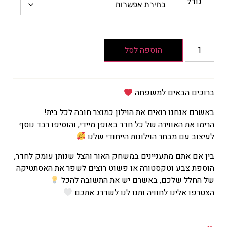
הוא
גודל
₪168
המחיר
הנוכחי
הוא
הוספה לסל
₪101
ברוכים הבאים למשפחה
באשרם אנחנו רואים את הוילון כמוצר חובה לכל בית!
הרימו את האווירה של כל חדר באופן מיידי, והוסיפו רבד נוסף
לעיצוב עם מבחר הוילונות הייחודי שלנו
בין אם אתם מתעניינים במשחק האור והצל שנותן עומק לחדר,
הוספת צבע וטקסטורה או פשוט רוצים לשפר את האסתטיקה
של החלל שלכם, באשרם יש את התשובה להכל
הצטרפו אלינו לחוויה ותנו לנו לשדרג אתכם