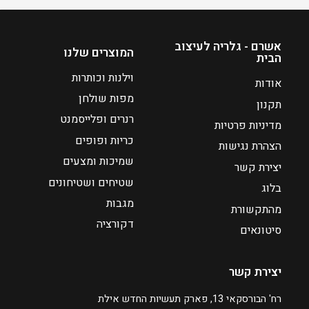
ח
ח
י
י
ה
ה
אשרם - גלריה לעיצוב
המוצרים שלנו
הבית
ו
ו
א
א
וילנות וכותרות
אודות
₪
₪
מפות שולחן
תקנון
1
4
רנרים ופלייסמנט
מדיניות פרטיות
7
9
כריות ופופים
3
0
הצהרת נגישות
שמיכות ומצעים
יצירת קשר
שטיחים ושטיחונים
בלוג
מגבות
מהתקשורת
דקורציה
סיטונאים
יצירת קשר
רח' הבורסקאי 13, פארק תעשיות החדש אילת