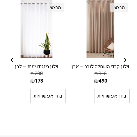
מבצע!
מבצע!
וילון קרפ השחלה לובר – אבן
וילון רינגים ימית – לבן
₪
288
₪
816
₪
173
₪
490
ה
ה
מ
מ
בחר אפשרויות
בחר אפשרויות
ח
ח
י
י
ר
ר
ה
ה
ק
ק