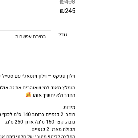
₪
408
₪
245
המחיר
הקודם
גודל
הוא
₪408
המחיר
הנוכחי
הוא
וילון פניקס – וילון וינטאג׳י עם סטייל
₪245
מומלץ מאוד למי שאוהבים את זה אולד
החדר ולא יחשיך אותו
מידות:
רוחב: 2 כנפיים ברוחב 140 ס"מ לכנף ( לכיסוי חלון של עד 150 ס"מ).
גובה: קצר 160 ס"מ/ ארוך 250 ס"מ.
תכולת מארז: 2 כנפיים.
המלצה לכיסוי מיטבי של חלון/פתח אור 