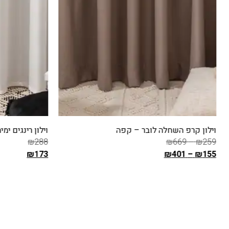
וילון קרפ השחלה לובר – קפה
וילון רינגים ימ
₪
288
₪
669
–
₪
259
₪
173
₪
401
–
₪
155
ה
ה
מ
מ
בחר אפשרויות
בחר אפשרויו
ח
ח
י
י
ר
ר
ה
ה