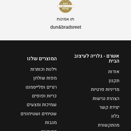
5
–
₪
תו אמינות
3
dun&bradsreet
8
0
ט
ו
אשרם - גלריה לעיצוב
ו
המוצרים שלנו
הבית
ח
וילנות וכותרות
מ
אודות
ח
מפות שולחן
תקנון
י
רנרים ופלייסמנט
מדיניות פרטיות
ר
כריות ופופים
הצהרת נגישות
י
שמיכות ומצעים
ם
יצירת קשר
:
שטיחים ושטיחונים
בלוג
מגבות
מהתקשורת
₪