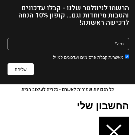
ו
הרשמו לניוזלטר שלנו - קבלו עדכונים
כ
והטבות מיוחדות וגם... קופון 10% הנחה
ח
לרכישה ראשונה!
י
ה
ו
א
₪
מאשר/ת קבלת פרסומים ועדכונים למייל
1
7
שליחה
1
–
כל הזכויות שמורות לאשרם - גלריה לעיצוב הבית
₪
2
החשבון שלי
2
8
ט
ו