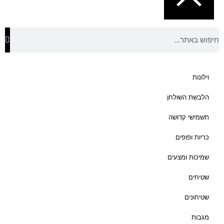
ו
ח
מ
ח
י
ר
י
וילונות
ם
:
הלבשת השולחן
תשמישי קדושה
₪
1
כריות ופופים
7
1
שמיכות ומצעים
שטיחים
ע
ד
שטיחונים
₪
מגבות