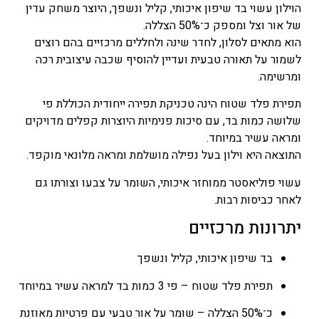
–
הוילון עשוי בד שיפון איכותי, קליל ונשפך, היוצר משחק עדין
₪735
של אור וצל ומספק כ־50% הצללה.
טווח
הוא מתאים לסלון, לחדר שינה ולחללים מרכזיים בהם רוצים
מחירים:
לשמור על תאורה טבעית ועדיין להוסיף שכבה עיצובית רכה
ומרשימה.
עד
תפירת פלד שטוח הינה טכניקת תפירה ייחודית הכוללת פי
שלושה כמות בד, עם סיכות פנימיות היוצרות קפלים מדויקים
ומראה עשיר במיוחד.
התוצאה היא וילון בעל נפילה מושלמת ומראה מלונאי מוקפד.
עשוי פוליאסטר ממוחזר איכותי, השומר על צבעו וצורתו גם
לאחר כביסות רבות.
יתרונות מרכזיים
בד שיפון איכותי, קליל ונשפך
תפירת פלד שטוח – פי 3 כמות בד למראה עשיר במיוחד
כ־50% הצללה – שומר על אור טבעי עם פרטיות מאוזנת