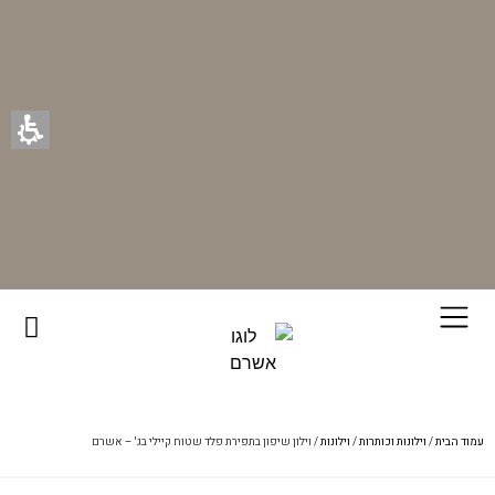
רוכשים ונהנים - בכל רכישה תקבלו מתנה ייחודית מאיתנו!
עמוד הבית
/
וילונות וכותרות
/
וילונות
/ וילון שיפון בתפירת פלד שטוח קיילי בג' – אשרם