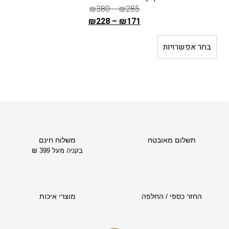
₪
380
–
₪
285
₪
228
–
₪
171
ה
מ
בחר אפשרויות
ב
ח
י
ר
ה
ק
ו
ד
תשלום מאובטח
משלוח חינם
ם
בקניה מעל 399 ₪
ה
ו
א
₪
החזר כספי / החלפה
מוצרי איכות
2
8