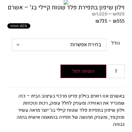
וילון שיפון בתפירת פלד שטוח קיילי בג' – אשרם
₪
1,225
–
₪
925
₪
735
–
₪
555
40% הנחה
המחיר
הקודם
הוא
גודל
₪925
–
₪1,225
טווח
הוספה לסל
מחירים:
עד
באשרם אנו רואים בוילון פריט מרכזי בעיצוב הבית – כזה
שמגדיר את האווירה ומעניק לחלל עומק, רכות ונוכחות.
המחיר
וילון שיפון בתפירת פלד שטוח קיילי בג' יוצר מראה עשיר
הנוכחי
ומוקפד, ומעניק תחושה של תפירה בהתאמה אישית ברמה
הוא
גבוהה.
₪555