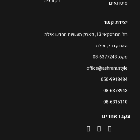
דקורציה
2
סיטונאים
8
5
יצירת קשר
ע
רח' הבורסקאי 13, פארק תעשיות החדש אילת
ד
האבוקדו 7, אילת
₪
פקס: 08-6377243
3
office@ashram.style
8
0
050-9918484
08-6378943
ה
מ
08-6315110
ח
י
עקבו אחרינו
ר
ה
נ