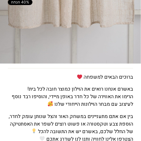
40% הנחה
המחיר
הקודם
הוא
מידה
₪142
המחיר
הנוכחי
הוא
הוספה לסל
₪85
ברוכים הבאים למשפחה
באשרם אנחנו רואים את הוילון כמוצר חובה לכל בית!
הרימו את האווירה של כל חדר באופן מיידי, והוסיפו רבד נוסף
לעיצוב עם מבחר הוילונות הייחודי שלנו
בין אם אתם מתעניינים במשחק האור והצל שנותן עומק לחדר,
הוספת צבע וטקסטורה או פשוט רוצים לשפר את האסתטיקה
של החלל שלכם, באשרם יש את התשובה להכל
הצטרפו אלינו לחוויה ותנו לנו לשדרג אתכם