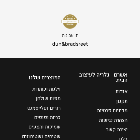
3
₪
9
6
0
0
0
ט
ט
ו
תו אמינות
ו
ו
dun&bradsreet
ו
ח
ח
מ
מ
ח
ח
י
אשרם - גלריה לעיצוב
המוצרים שלנו
הבית
י
ר
ר
י
וילנות וכותרות
אודות
י
ם
מפות שולחן
תקנון
ם
:
רנרים ופלייסמנט
מדיניות פרטיות
:
כריות ופופים
₪
הצהרת נגישות
3
₪
שמיכות ומצעים
יצירת קשר
0
3
שטיחים ושטיחונים
בלוג