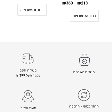
ה
₪
360
–
₪
213
ה
מ
בחר אפשרויות
מ
ח
בחר אפשרויות
ח
י
י
ר
ר
ה
ה
ק
ק
ו
ו
ד
ד
ם
ם
ה
ה
ו
משלוח חינם
תשלום מאובטח
ו
א
בקניה מעל 399 ₪
א
₪
3
₪
0
3
2
5
–
5
החזר כספי / החלפה
מוצרי איכות
₪
–