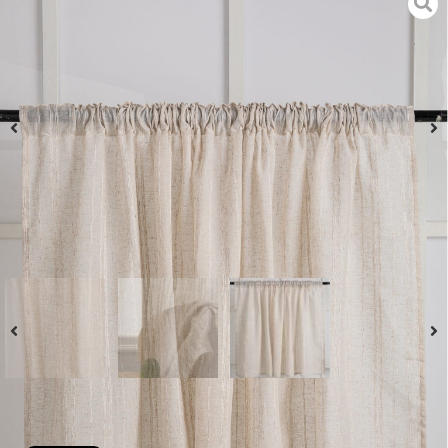
כותרת השחלה דמוי פשתן נתן – טבעי
₪
142
₪
85