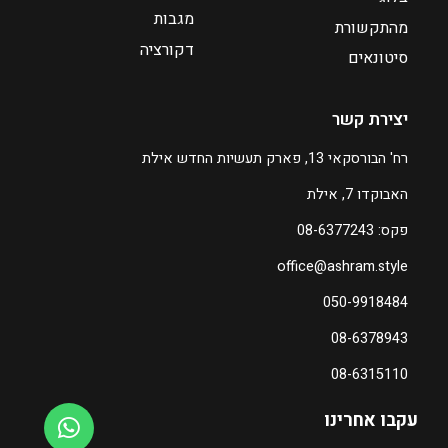
2
5
מגבות
מהתקשורת
5
דקורציה
ע
סיטונאים
ע
ד
ד
יצירת קשר
₪
3
₪
רח' הבורסקאי 13, פארק תעשיות החדש אילת
9
6
האבוקדו 7, אילת
0
0
0
פקס: 08-6377243
ה
office@ashram.style
ה
מ
מ
ח
050-9918484
ח
י
08-6378943
י
ר
ר
ה
08-6315110
ה
נ
נ
ו
עקבו אחרינו
ו
כ