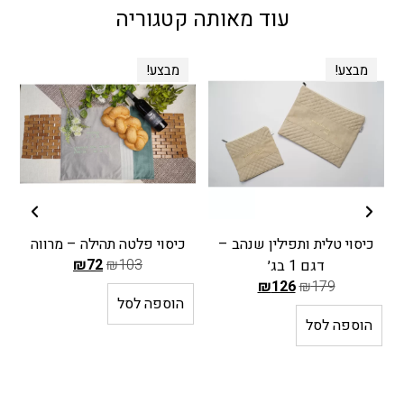
עוד מאותה קטגוריה
מבצע!
מבצע!
 שנהב –
כיסוי פלטה תהילה – מרווה
כיסוי פלטה תהילה – ב
₪
72
₪
103
₪
72
₪
103
ה
ה
הוספה לסל
הוספה לסל
מ
מ
ח
ח
י
י
ר
ר
ה
ה