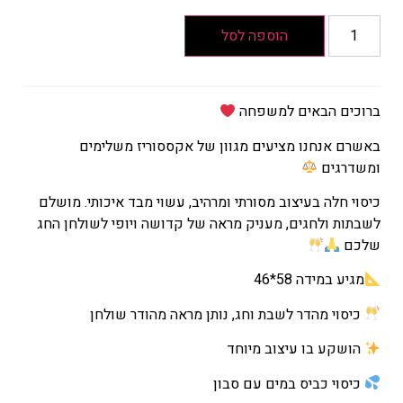
המחיר
הקודם
הוספה לסל
הוא
₪88
המחיר
ברוכים הבאים למשפחה
הנוכחי
הוא
באשרם אנחנו מציעים מגוון של אקססוריז משלימים
₪61
ומשדרגים
כיסוי חלה בעיצוב מסורתי ומרהיב, עשוי מבד איכותי. מושלם
לשבתות ולחגים, מעניק מראה של קדושה ויופי לשולחן החג
שלכם
מגיע במידה 58*46
כיסוי מהדר לשבת וחג, נותן מראה מהודר שולחן
הושקע בו עיצוב מיוחד
כיסוי כביס במים עם סבון