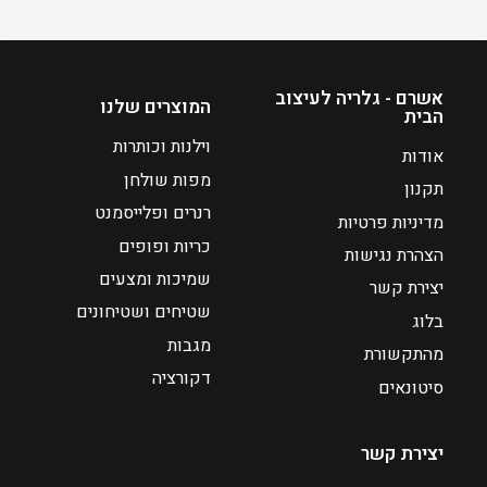
כ
כ
ח
ח
י
י
אשרם - גלריה לעיצוב
ה
ה
המוצרים שלנו
הבית
ו
ו
וילנות וכותרות
א
א
אודות
₪
₪
מפות שולחן
תקנון
7
7
רנרים ופלייסמנט
מדיניות פרטיות
2
2
כריות ופופים
הצהרת נגישות
שמיכות ומצעים
יצירת קשר
שטיחים ושטיחונים
בלוג
מגבות
מהתקשורת
דקורציה
סיטונאים
יצירת קשר