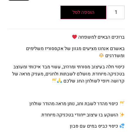
המחיר
הקודם
הוספה לסל
הוא
₪103
המחיר
ברוכים הבאים למשפחה
הנוכחי
הוא
באשרם אנחנו מציעים מגוון של אקססוריז משלימים
₪72
ומשדרגים
כיסוי חלה בעיצוב מסורתי ומרהיב, עשוי מבד איכותי ומעוצב
בטכניקה מיוחדת. מושלם לשבתות ולחגים, מעניק מראה של
קדושה ויופי לשולחן החג שלכם
כיסוי מהדר לשבת וחג, נותן מראה מהודר שולחן
הושקע בו עיצוב ייחודי בטכניקה מיוחדת
כיסוי כביס במים עם סבון