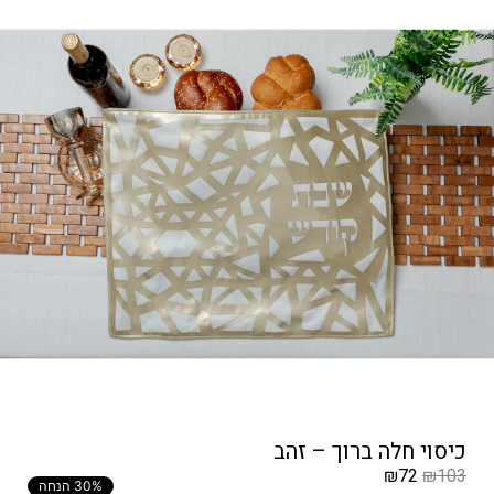
כיסוי חלה ברוך – זהב
₪
72
₪
103
30% הנחה