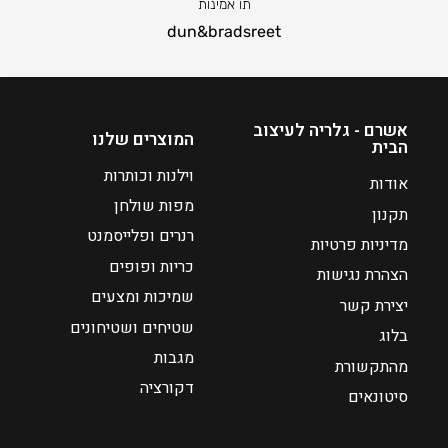
תו אמינות
ו
ו
dun&bradsreet
כ
כ
ח
ח
י
י
ה
ה
אשרם - גלריה לעיצוב
ו
ו
המוצרים שלנו
הבית
א
א
וילנות וכותרות
₪
₪
אודות
5
5
מפות שולחן
תקנון
2
2
רנרים ופלייסמנט
מדיניות פרטיות
כריות ופופים
הצהרת נגישות
שמיכות ומצעים
יצירת קשר
שטיחים ושטיחונים
בלוג
מגבות
מהתקשורת
דקורציה
סיטונאים