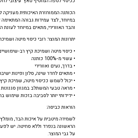
ככיסוי לספה המוסיף טאץ' עיצובי לחלל
הכותנה הממוחזרת האיכותית מעניקה ל
במיוחד, לצד עמידות גבוהה המתאימה ל
והבד האוורירי, מתאים במיוחד לעונת ה
יתרונות המוצר: רובי כיסוי מיטה ושמיכת קיץ 100%
• כיסוי מיטה ושמיכת קיץ רב-שימושיים
• עשוי מ-100% כותנה
• בדרך, נעים ואוורירי
• מתאים לחדר שינה, סלון ופינות ישיבה
• יכול לשמש ככיסוי מיטה, שמיכת קיץ 
• מראה טבעי המשתלב במגוון סגנונות 
• ידידותי יותר לסביבה בזכות שימוש ב
הוראות כביסה:
לשמירה מיטבית על איכות הבד, מומלץ
הראשונה בנפרד וללא סחיטה. יש לפעו
על גבי המוצר.