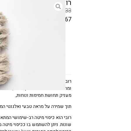
רובי כיסוי מיטה ושמיכת קיץ 100% כותנה 
₪
133
₪
67
המחיר
הקודם
גודל
הוא
₪133
המחיר
הנוכחי
הוא
רובי כ
ומהווה שילוב מושלם בין נוחות, עיצוב 
₪67
מעניק תחושת חמימות ונוחות,
תוך שמירה על מראה טבעי ואלגנטי המ
רובי הוא כיסוי מיטה רב-שימושי המתאי
שונות. ניתן להשתמש בו ככיסוי מיטה 