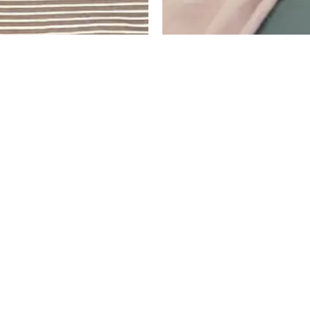
ריד – ירוק מרווה
סט מצעים מלא ג׳רסי מיקונוס – בג
₪
446
–
₪
310
₪
223
–
₪
155
ה
מ
ת
בחר אפשרויות
ח
י
ר