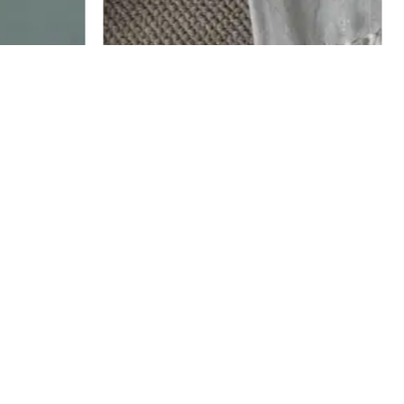
פיטר כיסוי מיטה ושמיכת קיץ מ-100% כותנה –
מצעים ג׳רסי מד
₪
167
אפור בהיר
₪
84
₪
209
–
₪
109
ה
₪
105
–
₪
55
ה
מ
בחר אפשרויו
מ
ח
בחר אפשרויות
ח
י
י
ר