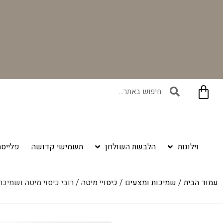
בקניית זוג וילונות באתר תקבלו זוג חבקי וילון יוקרתיים במתנה!
וילונות
הלבשת השולחן
תשמישי קדושה
פלייסמ
עמוד הבית
/
שמיכות ומצעים
/
כיסויי מיטה
/ רובי כיסוי מיטה ושמיכת קיץ 100% כותנ