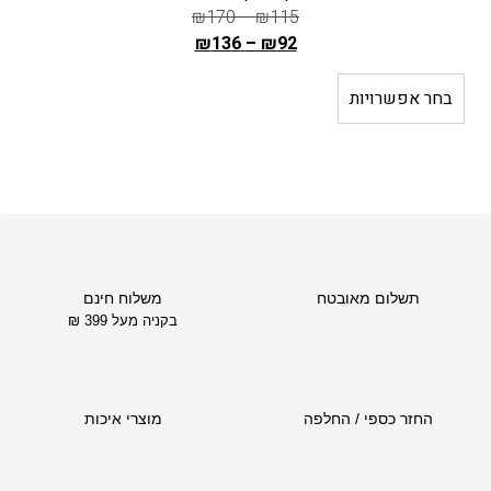
₪
170
–
₪
115
₪
136
–
₪
92
ה
מ
בחר אפשרויות
ב
ח
י
ר
ה
ק
ו
ד
תשלום מאובטח
משלוח חינם
ם
בקניה מעל 399 ₪
ה
ו
א
₪
החזר כספי / החלפה
מוצרי איכות
1
1
5