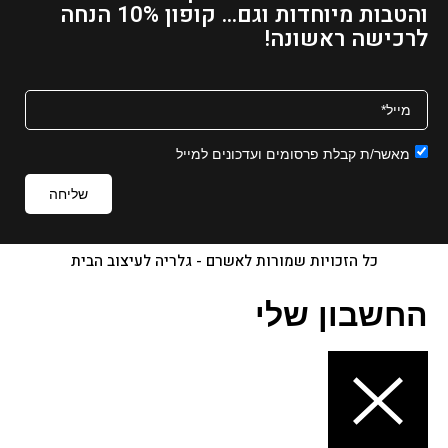
והטבות מיוחדות וגם... קופון 10% הנחה
ו
לרכישה ראשונה!
כ
ח
י
ה
ו
מאשר/ת קבלת פרסומים ועדכונים למייל
א
₪
שליחה
9
2
–
כל הזכויות שמורות לאשרם - גלריה לעיצוב הבית
₪
1
החשבון שלי
3
6
ט
ו
ו
ח