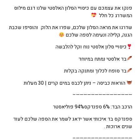
המחיר
פנקו את עצמכם עם כיסויי הסלון האלסטי שלנו דגם מילוס
הנוכחי
המשדרג כל חלל
הוא
שדרגו את מראה הסלון שלכם, שפרו את הלוק והוסיפו שכבת
₪45
הגנה, קלילה ונעימה לספה שלכם
–
₪85
כיסויי סלון אלסטי נוח וקל להלבשה
טווח
בד אלסטי נמתח במיוחד
מחירים:
בד סופח לכלוך ומתנקה בקלות
עד
הוראות כביסה – ניתן לכבס במים קרים | 30 מעלות
———————————————–
הרכב הבד: 6% ספנדקס94% פוליאסטר
ספנדקס בד איכותי אשר ידאג לשמר את הספה שלכם לעוד
שנים ארוכות .
———————————————–