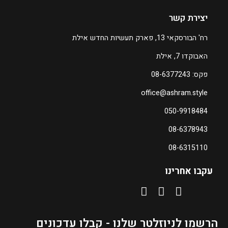
1
1
יצירת קשר
5
רח' הבורסקאי 13, פארק תעשיות החדש אילת
ע
האבוקדו 7, אילת
ד
פקס: 08-6377243
₪
office@ashram.style
1
050-9918484
7
0
08-6378943
08-6315110
ה
מ
עקבו אחרינו
ח
י
ר
ה
הרשמו לניוזלטר שלנו - קבלו עדכונים
נ