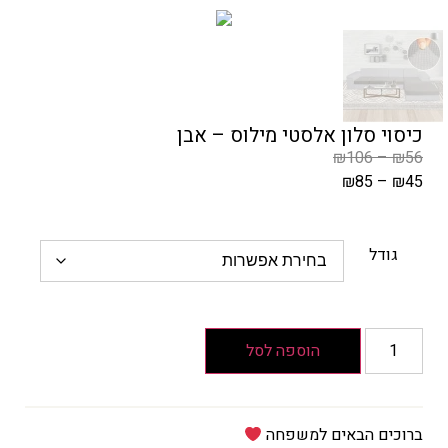
כיסוי סלון אלסטי מילוס – אבן
₪
106
–
₪
56
₪
85
–
₪
45
המחיר
הקודם
הוא
גודל
₪56
–
₪106
טווח
הוספה לסל
מחירים:
עד
ברוכים הבאים למשפחה