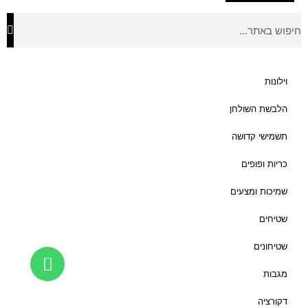
מ
ח
י
ר
י
וילונות
ם
הלבשת השולחן
:
תשמישי קדושה
₪
9
כריות ופופים
2
שמיכות ומצעים
ע
שטיחים
ד
שטיחונים
₪
מגבות
1
3
דקורציה