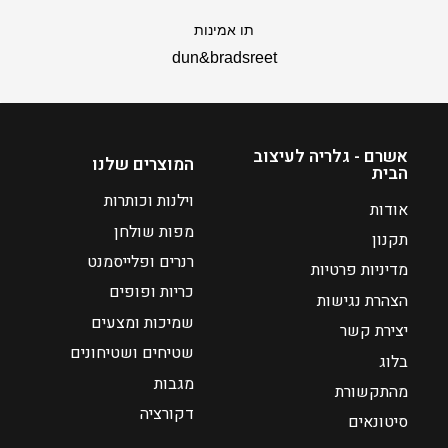
–
תו אמינות
₪
dun&bradsreet
1
7
0
ט
אשרם - גלריה לעיצוב
המוצרים שלנו
ו
הבית
ו
וילנות וכותרות
אודות
ח
מפות שולחן
מ
תקנון
רנרים ופלייסמנט
ח
מדיניות פרטיות
י
כריות ופופים
הצהרת נגישות
ר
שמיכות ומצעים
יצירת קשר
י
שטיחים ושטיחונים
ם
בלוג
:
מגבות
מהתקשורת
דקורציה
סיטונאים
₪