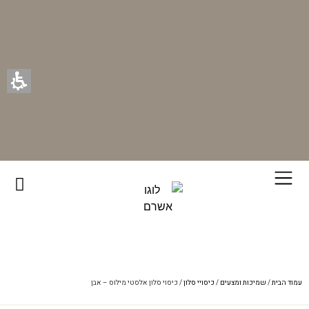
רוכשים ונהנים - בכל רכישה תקבלו מתנה ייחודית מאיתנו!
עמוד הבית
/
שמיכות ומצעים
/
כיסויי סלון
/ כיסוי סלון אלסטי מילוס – אבן