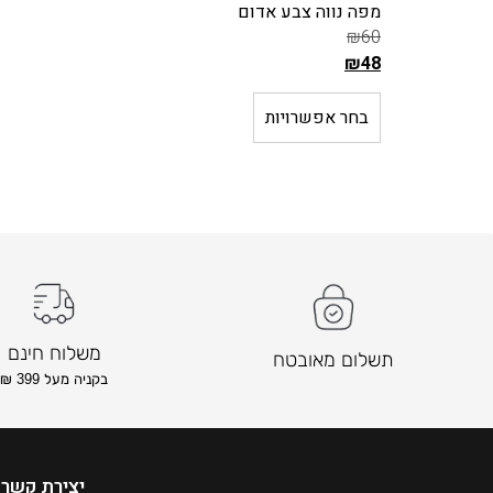
מפה נווה צבע אדום
₪
60
₪
48
ה
מ
בחר אפשרויות
ח
י
ר
ה
ק
ו
ד
ם
ה
משלוח חינם
תשלום מאובטח
ו
בקניה מעל 399 ₪
א
₪
6
0
יצירת קשר