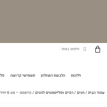
רוכשים ונהנים - בכל רכישה תקבלו מתנה ייחודית מאיתנו!
וילונות
הלבשת השולחן
תשמישי קדושה
פלי
עמוד הבית
/
חגים
/
רנרים ופלייסמטים לחגים
/ כריסמס – סט 6 יחידות פלייסמנט – עגול דגם 2