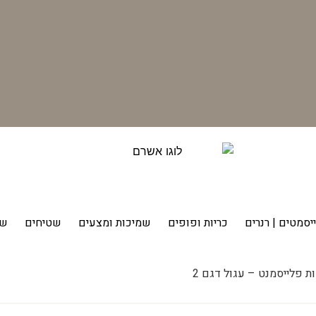
יסמטים | רנרים
כריות ופופים
שמיכות ומצעים
שטיחים
שט