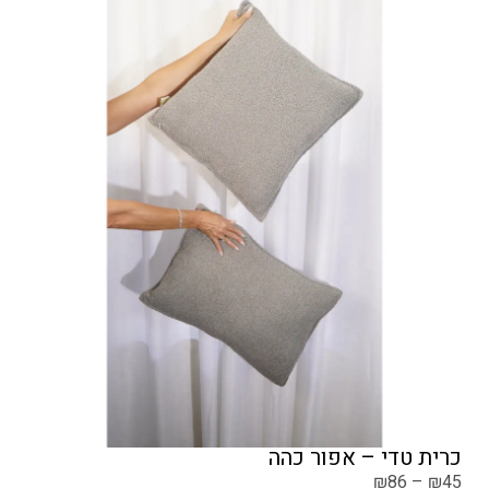
כרית טדי – אפור כהה
₪
86
–
₪
45