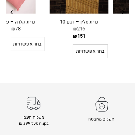
כרית סלין – דגם 10
כרית קלרה – פודרה
₪
78
₪
216
₪
151
ה
בחר אפשרויות
מ
בחר אפשרויות
ח
י
ר
ה
ק
ו
ד
ם
ה
משלוח חינם
תשלום מאובטח
ו
בקניה מעל 399 ₪
א