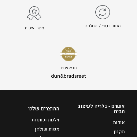
₪
2
1
6
החזר כספי / החלפה
מוצרי איכות
ה
מ
ח
י
ר
ה
תו אמינות
נ
dun&bradsreet
ו
כ
ח
י
אשרם - גלריה לעיצוב
המוצרים שלנו
הבית
ה
ו
וילנות וכותרות
אודות
א
מפות שולחן
תקנון
₪