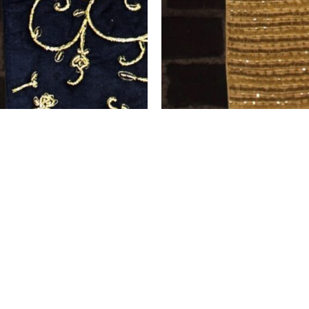
כרית קלרה – פודרה
₪
78
בחר אפשרויות
ת