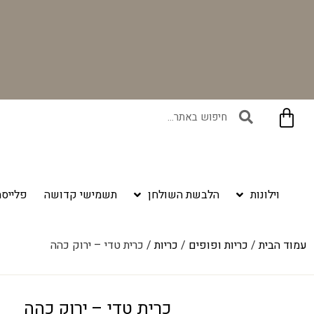
בקניית זוג וילונות באתר תקבלו זוג חבקי וילון יוקרתיים במתנה!
וילונות
הלבשת השולחן
תשמישי קדושה
פלייסמ
עמוד הבית
/
כריות ופופים
/
כריות
/ כרית טדי – ירוק כהה
כרית טדי – ירוק כהה