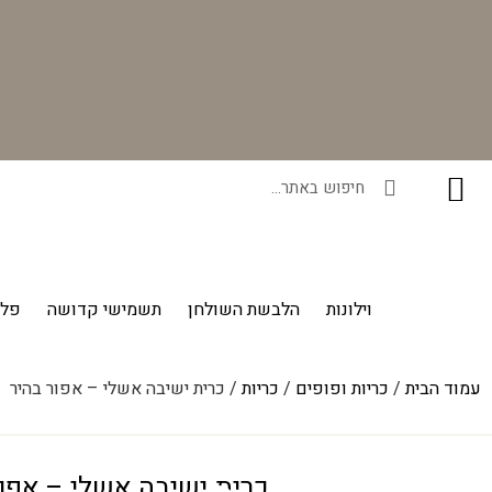
רוכשים ונהנים - בכל רכישה תקבלו מתנה ייחודית מאיתנו!
וילונות
הלבשת השולחן
תשמישי קדושה
פלי
עמוד הבית
/
כריות ופופים
/
כריות
/ כרית ישיבה אשלי – אפור בהיר
כרית ישיבה אשלי – אפור