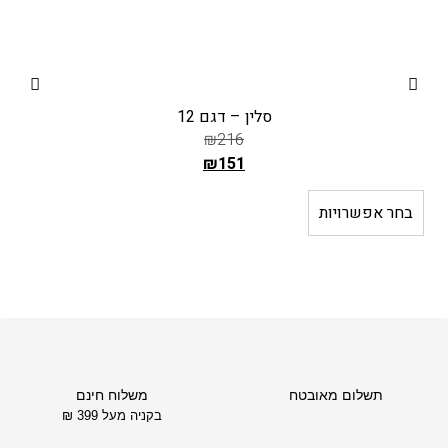
סלין – דגם 12
₪
216
₪
151
ה
מ
בחר אפשרויות
ב
ח
י
ר
ה
ק
ו
ד
תשלום מאובטח
משלוח חינם
ם
בקניה מעל 399 ₪
ה