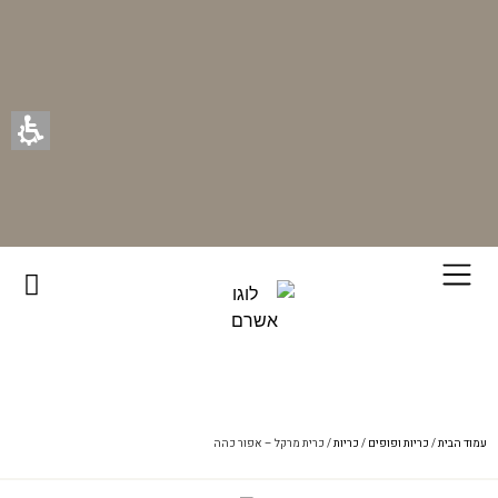
רוכשים ונהנים - בכל רכישה תקבלו מתנה ייחודית מאיתנו!
עמוד הבית
/
כריות ופופים
/
כריות
/ כרית מרקל – אפור כהה