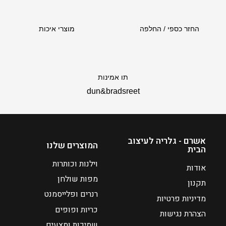
ו
א
₪
החזר כספי / החלפה
מוצרי איכות
2
1
6
ה
תו אמינות
מ
dun&bradsreet
ח
י
ר
ה
אשרם - גלריה לעיצוב
המוצרים שלנו
נ
הבית
ו
וילנות וכותרות
אודות
כ
מפות שולחן
ח
תקנון
רנרים ופלייסמנט
י
מדיניות פרטיות
ה
כריות ופופים
הצהרת נגישות
ו
שמיכות ומצעים