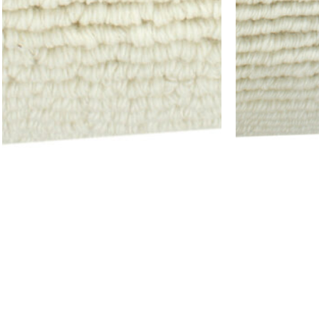
ה – דגם 2
כרית ישיבה אשלי – אפור בהיר
₪
210
–
₪
44
ת
בחר אפשרויות