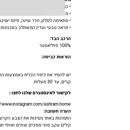
• כרית נוי במראה טבעי עם רקמה
• מתאימה לשימוש indoor / outdoor
• מתאימה לסלון, חדר שינה, פינת ישיב
• מראה טבעי ועדין המשתלב בסגנונות 
הרכב הבד:
100% פוליאסטר
הוראות כביסה:
יש להסיר את כיסוי הכרית באמצעות הר
קרים, עד 30 מעלות.
לקישור לאינסטגרם שלנו לחצו :
//www.instagram.com/ashram.home/
הערה חשובה:
התמונות באתר מציגות את הצבע הקרוב ב
קלים עקב סוגי מסכים שונים ואופי תהל