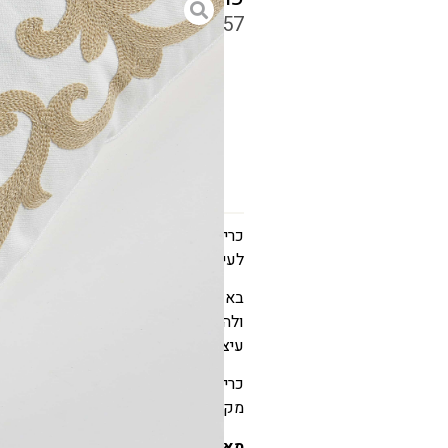
₪
69
–
₪
57
גודל
כרית נוי רקומה גרנדה מעוצבת במראה
לעיצוב הסלון, חדר השינה, פינת הישיב
באשרם תמצאו מגוון כריות נוי, פופים
ולהוספת מראה אלגנטי, חמים ומעוצב. כ
עיצוב שונים ומוסיפה צבע, טקסטורה ו
כרית נוי רקומה גרנדה מתאימה לשימוש 
מקורים, ולכן מהווה פתרון עיצובי שימוש
מאפייני המוצר: