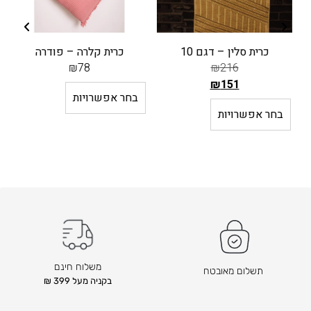
כרית סלין – דגם 10
כרית קלרה – פודרה
₪
78
₪
216
₪
151
בחר אפשרויות
ה
בחר אפשרויות
מ
ח
י
ר
ה
ק
ו
ד
ם
ה
משלוח חינם
תשלום מאובטח
בקניה מעל 399 ₪
ו
א