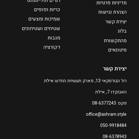
רנרים ופלייסמנט
מדיניות פרטיות
1
כריות ופופים
הצהרת נגישות
5
שמיכות ומצעים
1
יצירת קשר
שטיחים ושטיחונים
בלוג
מגבות
מהתקשורת
דקורציה
סיטונאים
יצירת קשר
רח' הבורסקאי 13, פארק תעשיות החדש אילת
האבוקדו 7, אילת
פקס: 08-6377243
office@ashram.style
050-9918484
08-6378943