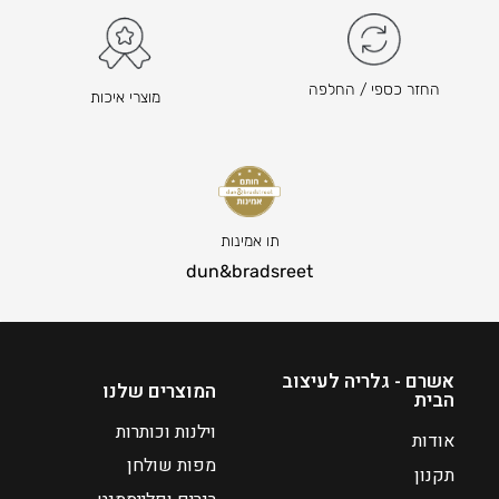
₪
2
1
6
החזר כספי / החלפה
מוצרי איכות
ה
מ
ח
י
ר
תו אמינות
ה
dun&bradsreet
נ
ו
כ
ח
אשרם - גלריה לעיצוב
י
המוצרים שלנו
הבית
ה
וילנות וכותרות
ו
אודות
א
מפות שולחן
תקנון
₪