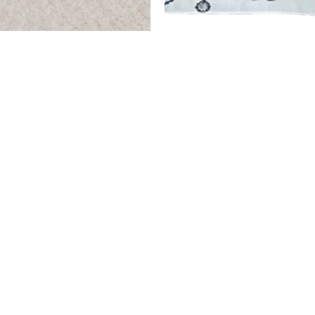
נה קרוז- אבן
כרית גקארד כותנה קרוז- ירוק
₪
125
ת
בחר אפשרויות
החזר כספי / החלפה
מו