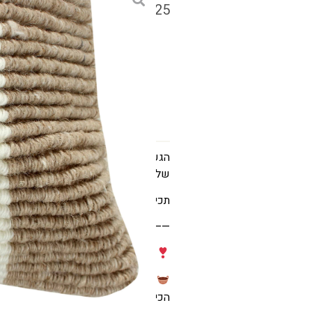
₪
125
גודל
הגעתם לאשרם – המקום שבו כל פריט 
שלכם לנעים, מעוצב ומלא השראה.
תכירו את
כרית צמר מוניקה
———————————————–
כרית נוי צמר ושילוב של כותנה נעי
הוראות כביסה – להסיר את כיסוי הכ
הכיסוי במים קרים (לא יותר מ-30 מעלות) סחיטה עדינה