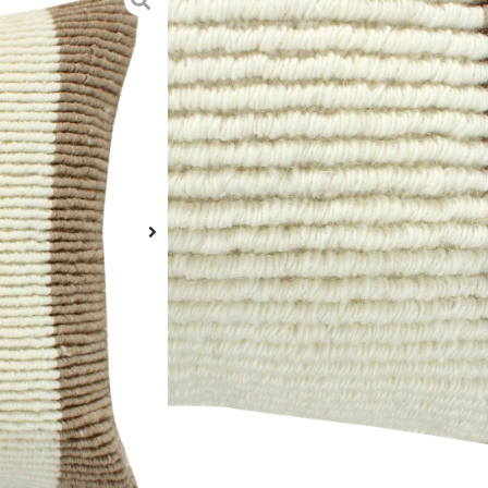
הוספה לסל
נבחר בקפידה כדי להפוך את הבית
מה
רית בעזרת הריצ׳רצ׳ ולכבס רק את