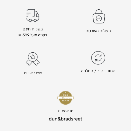
ו
ד
ם
ה
משלוח חינם
תשלום מאובטח
ו
בקניה מעל 399 ₪
א
₪
1
0
4
החזר כספי / החלפה
מוצרי איכות
ה
מ
ח
י
ר
ה
תו אמינות
נ
dun&bradsreet
ו