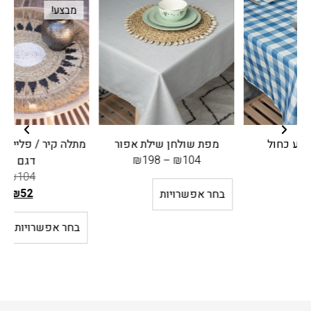
מבצע!
מפת שולחן שילת אפור
מתלה קיר / פלייסמט סניור –
ר
₪
198
–
₪
104
דגם 5
₪
104
₪
52
בחר אפשרויות
ה
מ
בחר אפשרויות
ח
י
ר
ה
ק