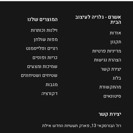
כ
ח
י
אשרם - גלריה לעיצוב
המוצרים שלנו
הבית
ה
ו
וילנות וכותרות
אודות
א
מפות שולחן
תקנון
₪
רנרים ופלייסמנט
מדיניות פרטיות
5
כריות ופופים
2
הצהרת נגישות
שמיכות ומצעים
יצירת קשר
שטיחים ושטיחונים
בלוג
מגבות
מהתקשורת
דקורציה
סיטונאים
יצירת קשר
רח' הבורסקאי 13, פארק תעשיות החדש אילת