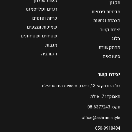
מפות שולחן
תקנון
4
1
רנרים ופלייסמנט
מדיניות פרטיות
4
כריות ופופים
הצהרת נגישות
שמיכות ומצעים
יצירת קשר
שטיחים ושטיחונים
בלוג
מגבות
מהתקשורת
דקורציה
סיטונאים
יצירת קשר
רח' הבורסקאי 13, פארק תעשיות החדש אילת
האבוקדו 7, אילת
פקס: 08-6377243
office@ashram.style
050-9918484