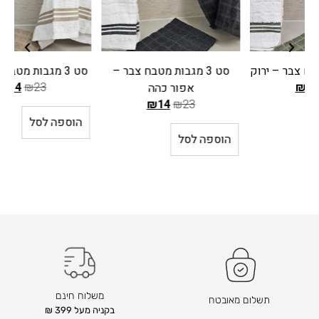
סט 3 מגבות מטבח צבר –
סט 3 מגבות מטבח צבר – בג
₪
14
₪
23
אפור כהה
ה
₪
14
₪
23
ה
מ
הוספה לסל
מ
ח
הוספה לסל
ח
י
י
ר
ר
ה
ה
ק
ק
ו
ו
ד
ד
ם
ם
ה
ה
ו
משלוח חינם
תשלום מאובטח
ו
א
בקניה מעל 399 ₪