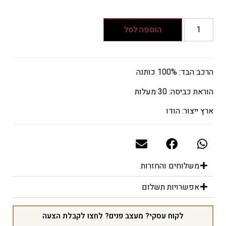
–
₪130
טווח
הוספה לסל
מחירים:
עד
הרכב הבד: 100% כותנה
המחיר
הוראת כביסה: 30 מעלות
הנוכחי
ארץ ייצור: הודו
הוא
₪14
–
₪77
טווח
משלוחים והחזרות
מחירים:
אפשרויות תשלום
עד
לקוח עסקי? מעצב פנים? לחצו לקבלת הצעה