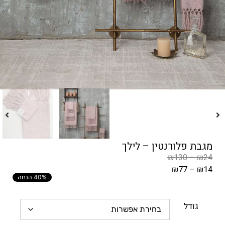
מגבת פלורנטין – לילך
₪
130
–
₪
24
₪
77
–
₪
14
40% הנחה
המחיר
הקודם
הוא
גודל
₪24