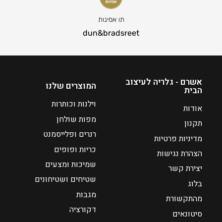
ה
ה
נ
נ
תו אמינות
ו
ו
dun&bradsreet
כ
כ
ח
ח
י
י
ה
ה
אשרם - גלריה לעיצוב
המוצרים שלנו
הבית
ו
ו
א
א
וילנות וכותרות
אודות
₪
₪
מפות שולחן
תקנון
1
1
רנרים ופלייסמנט
מדיניות פרטיות
4
4
כריות ופופים
הצהרת נגישות
שמיכות ומצעים
יצירת קשר
שטיחים ושטיחונים
בלוג
מגבות
מהתקשורת
דקורציה
סיטונאים