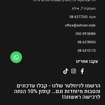
רח' הבורסקאי 13, פארק תעשיות החדש אילת
7
האבוקדו 7, אילת
ה
פקס: 08-6377243
מ
office@ashram.style
ח
י
050-9918484
ר
08-6378943
ה
נ
08-6315110
ו
כ
עקבו אחרינו
ח
י
ה
ו
הרשמו לניוזלטר שלנו - קבלו עדכונים
א
והטבות מיוחדות וגם... קופון 10% הנחה
₪
לרכישה ראשונה!
6
6