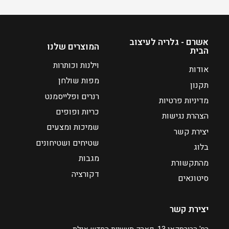
מ
כ
ח
ח
י
י
ר
ה
אשרם - גלריה לעיצוב
המוצרים שלנו
הבית
י
ו
ם
א
וילנות וכותרות
אודות
₪
:
מפות שולחן
תקנון
1
רנרים ופלייסמנט
מדיניות פרטיות
0
₪
כריות ופופים
5
1
הצהרת נגישות
3
שמיכות ומצעים
יצירת קשר
2
שטיחים ושטיחונים
בלוג
מגבות
מהתקשורת
ע
דקורציה
ד
סיטונאים
₪
יצירת קשר
1
6