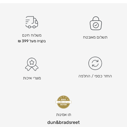
ד
ו
ם
ד
ה
ם
ו
ה
א
ו
משלוח חינם
תשלום מאובטח
₪
א
בקניה מעל 399 ₪
₪
1
2
3
0
2
9
–
₪
ה
החזר כספי / החלפה
מוצרי איכות
1
מ
6
ח
7
י
ט
ר
ו
ה
ו
נ
תו אמינות
ח
ו
dun&bradsreet